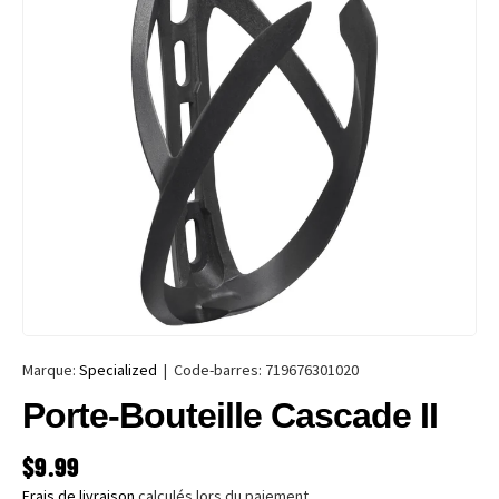
Marque:
Specialized
|
Code-barres:
719676301020
Porte-Bouteille Cascade II
PRIX HABITUEL
$9.99
Frais de livraison
calculés lors du paiement.