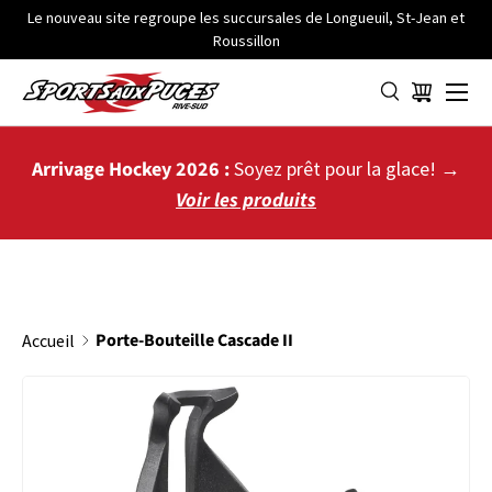
Le nouveau site regroupe les succursales de Longueuil, St-Jean et
Roussillon
ALLER AU CONTENU
Menu
Panier
Arrivage Hockey 2026 :
Soyez prêt pour la glace! →
Voir les produits
Porte-Bouteille Cascade II
Accueil
PASSER AUX INFORMATIONS PRODUITS