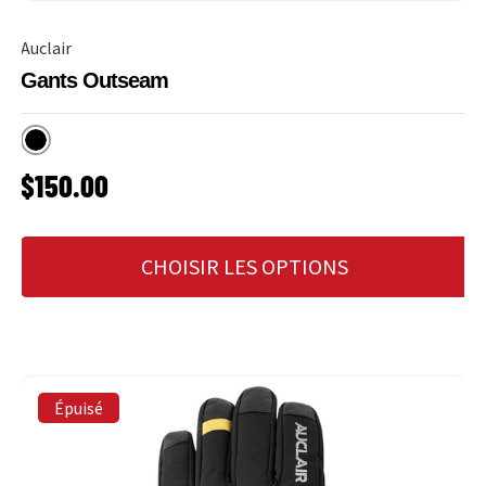
Auclair
Gants Outseam
Noir
PRIX HABITUEL
$150.00
CHOISIR LES OPTIONS
Épuisé