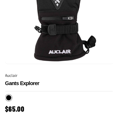
Auclair
Gants Explorer
Noir
PRIX HABITUEL
$65.00