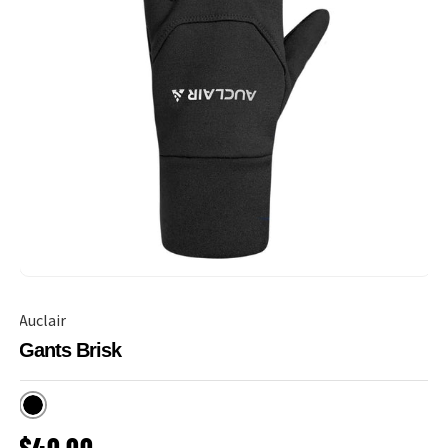
Auclair
Gants Brisk
Noir
PRIX HABITUEL
$40.00