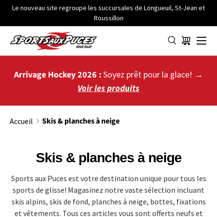
Le nouveau site regroupe les succursales de Longueuil, St-Jean et
Roussillon
ALLER AU CONTENU
Menu
Panier
Arrivage Hockey 2026 :
Soyez prêt pour la glace! →
Voir les produits
Skis & planches à neige
Accueil
Skis & planches à neige
Sports aux Puces est votre destination unique pour tous les
sports de glisse! Magasinez notre vaste sélection incluant
skis alpins, skis de fond, planches à neige, bottes, fixations
et vêtements. Tous ces articles vous sont offerts neufs et