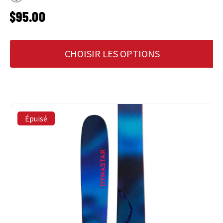
Noir
PRIX HABITUEL
$95.00
CHOISIR LES OPTIONS
Épuisé