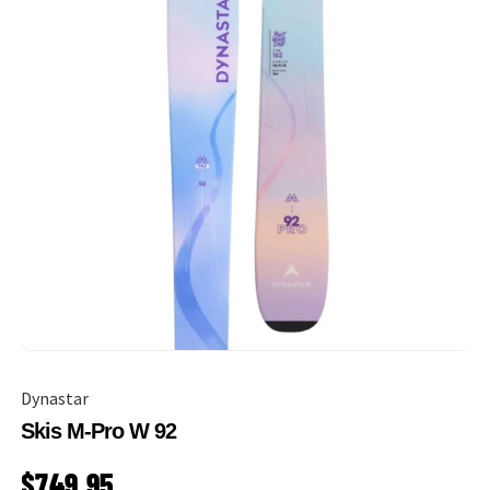
Dynastar
Skis M-Pro W 92
PRIX HABITUEL
$749.95