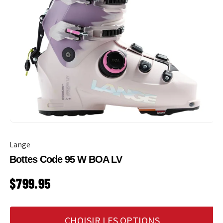
Lange
Bottes Code 95 W BOA LV
PRIX HABITUEL
$799.95
CHOISIR LES OPTIONS