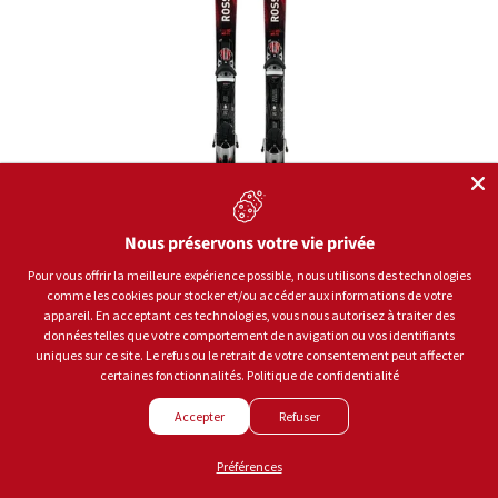
Nous préservons votre vie privée
Pour vous offrir la meilleure expérience possible, nous utilisons des technologies
comme les cookies pour stocker et/ou accéder aux informations de votre
appareil. En acceptant ces technologies, vous nous autorisez à traiter des
données telles que votre comportement de navigation ou vos identifiants
uniques sur ce site. Le refus ou le retrait de votre consentement peut affecter
Rossignol
certaines fonctionnalités.
Politique de confidentialité
Skis Hero Mt Ti Cam K Spx12 2027
Accepter
Refuser
PRIX HABITUEL
$1,249.95
Préférences