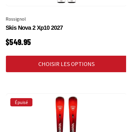
Rossignol
Skis Nova 2 Xp10 2027
PRIX HABITUEL
$549.95
CHOISIR LES OPTIONS
Épuisé