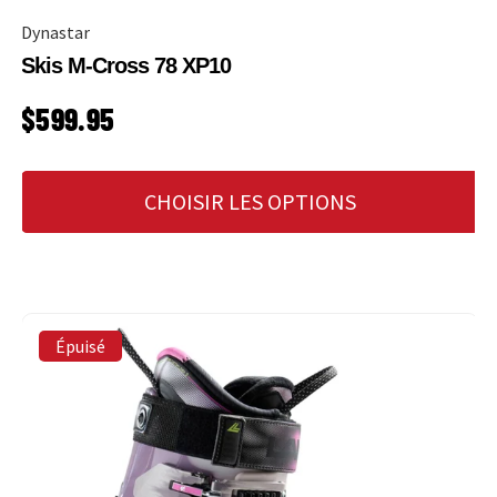
Dynastar
Skis M-Cross 78 XP10
PRIX HABITUEL
$599.95
CHOISIR LES OPTIONS
Épuisé