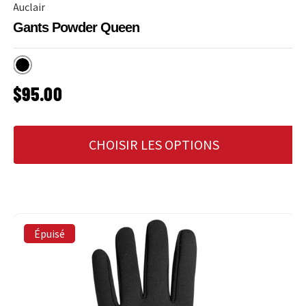
Auclair
Gants Powder Queen
Noir
PRIX HABITUEL
$95.00
CHOISIR LES OPTIONS
Épuisé