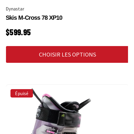
Dynastar
Skis M-Cross 78 XP10
PRIX HABITUEL
$599.95
CHOISIR LES OPTIONS
Épuisé