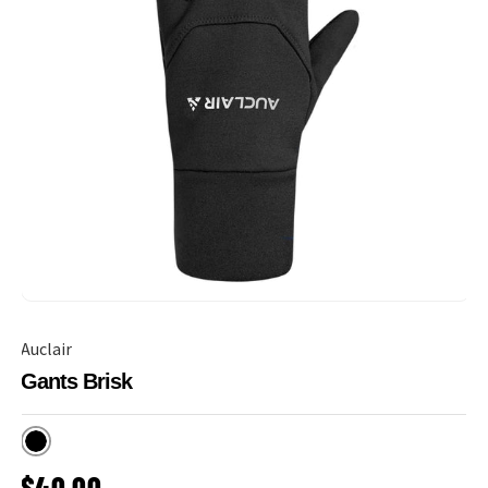
Auclair
Gants Brisk
Noir
PRIX HABITUEL
$40.00