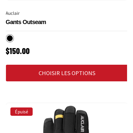
Auclair
Gants Outseam
Noir
PRIX HABITUEL
$150.00
CHOISIR LES OPTIONS
Épuisé