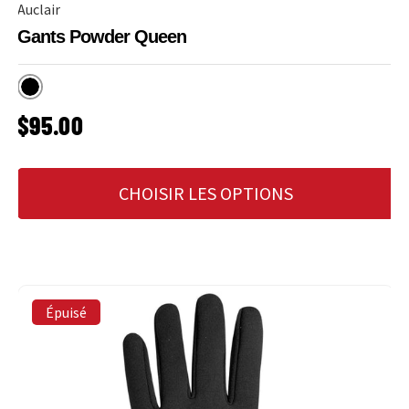
Auclair
Gants Powder Queen
Noir
PRIX HABITUEL
$95.00
CHOISIR LES OPTIONS
Épuisé