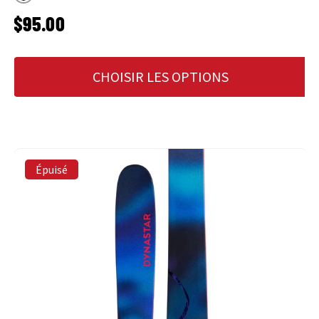
Noir
PRIX HABITUEL
$95.00
CHOISIR LES OPTIONS
Épuisé