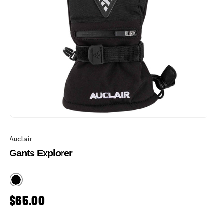
Auclair
Gants Explorer
Noir
PRIX HABITUEL
$65.00