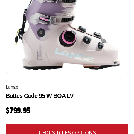
Lange
Bottes Code 95 W BOA LV
PRIX HABITUEL
$799.95
CHOISIR LES OPTIONS