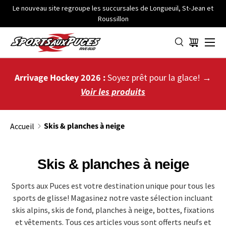
Le nouveau site regroupe les succursales de Longueuil, St-Jean et
Roussillon
ALLER AU CONTENU
Menu
Panier
Arrivage Hockey 2026 :
Soyez prêt pour la glace! →
Voir les produits
Skis & planches à neige
Accueil
Skis & planches à neige
Sports aux Puces est votre destination unique pour tous les
sports de glisse! Magasinez notre vaste sélection incluant
skis alpins, skis de fond, planches à neige, bottes, fixations
et vêtements. Tous ces articles vous sont offerts neufs et