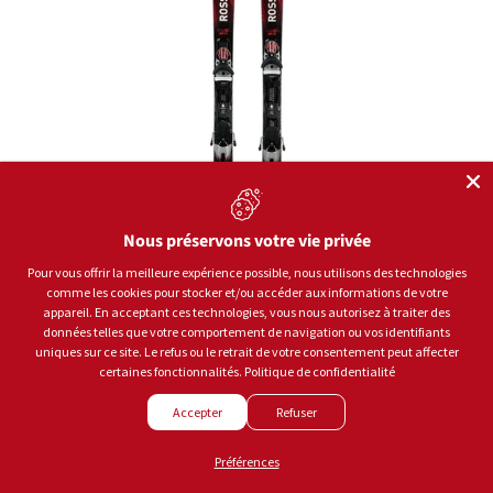
Nous préservons votre vie privée
Pour vous offrir la meilleure expérience possible, nous utilisons des technologies
comme les cookies pour stocker et/ou accéder aux informations de votre
appareil. En acceptant ces technologies, vous nous autorisez à traiter des
données telles que votre comportement de navigation ou vos identifiants
uniques sur ce site. Le refus ou le retrait de votre consentement peut affecter
Rossignol
certaines fonctionnalités.
Politique de confidentialité
Skis Hero Mt Ti Cam K Spx12 2027
Accepter
Refuser
PRIX HABITUEL
$1,249.95
Préférences