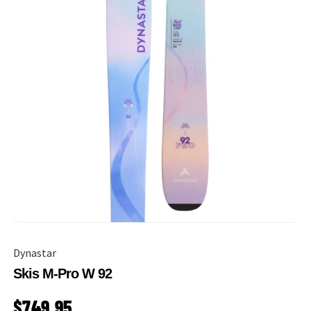
Dynastar
Skis M-Pro W 92
PRIX HABITUEL
$749.95