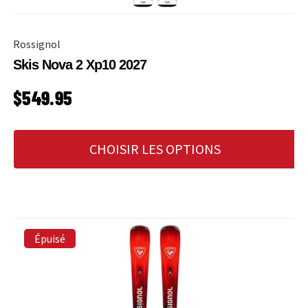
Rossignol
Skis Nova 2 Xp10 2027
PRIX HABITUEL
$549.95
CHOISIR LES OPTIONS
Épuisé