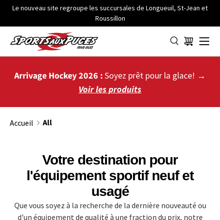
Le nouveau site regroupe les succursales de Longueuil, St-Jean et
Roussillon
ALLER AU CONTENU
Menu
Panier
Arrivage Hockey 2026 :
Soyez prêt pour la glace! →
Voir les produits
All
Accueil
Votre destination pour
l'équipement sportif neuf et
usagé
Que vous soyez à la recherche de la dernière nouveauté ou
d'un équipement de qualité à une fraction du prix, notre