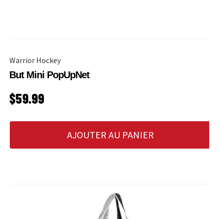
Warrior Hockey
But Mini PopUpNet
PRIX HABITUEL
$59.99
AJOUTER AU PANIER