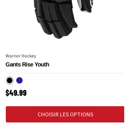
Warrior Hockey
Gants Rise Youth
Noir
Marine
PRIX HABITUEL
$49.99
CHOISIR LES OPTIONS