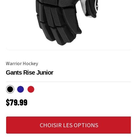
Warrior Hockey
Gants Rise Junior
Noir
Marine
Rouge
PRIX HABITUEL
$79.99
CHOISIR LES OPTIONS