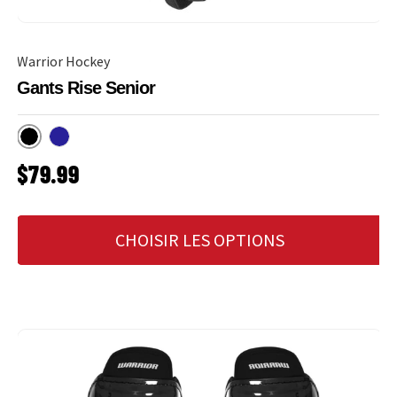
Warrior Hockey
Gants Rise Senior
Noir
Marine
PRIX HABITUEL
$79.99
CHOISIR LES OPTIONS