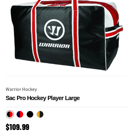
Warrior Hockey
Sac Pro Hockey Player Large
Noir/Rouge
Marine/Rouge
Noir
Noir/Jaune
PRIX HABITUEL
$109.99