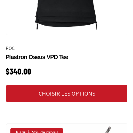
POC
Plastron Oseus VPD Tee
PRIX HABITUEL
$340.00
CHOISIR LES OPTIONS
Jusqu’à 24% de rabais