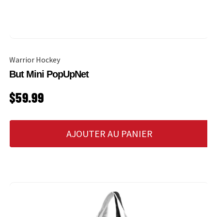
Warrior Hockey
But Mini PopUpNet
PRIX HABITUEL
$59.99
AJOUTER AU PANIER