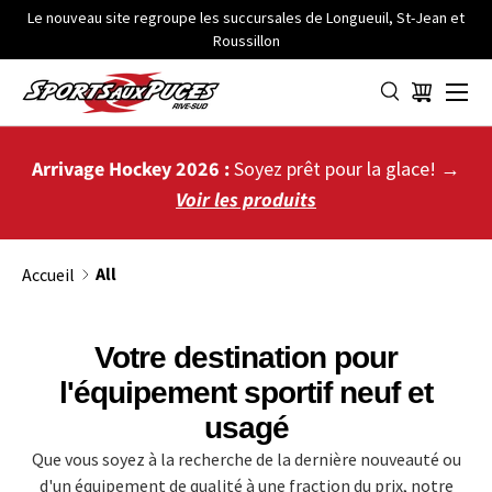
Le nouveau site regroupe les succursales de Longueuil, St-Jean et
Roussillon
ALLER AU CONTENU
Menu
Panier
Arrivage Hockey 2026 :
Soyez prêt pour la glace! →
Voir les produits
All
Accueil
Votre destination pour
l'équipement sportif neuf et
usagé
Que vous soyez à la recherche de la dernière nouveauté ou
d'un équipement de qualité à une fraction du prix, notre