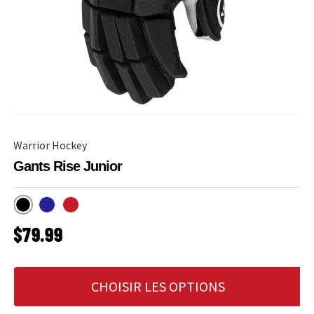
Warrior Hockey
Gants Rise Junior
Noir
Marine
Rouge
PRIX HABITUEL
$79.99
CHOISIR LES OPTIONS