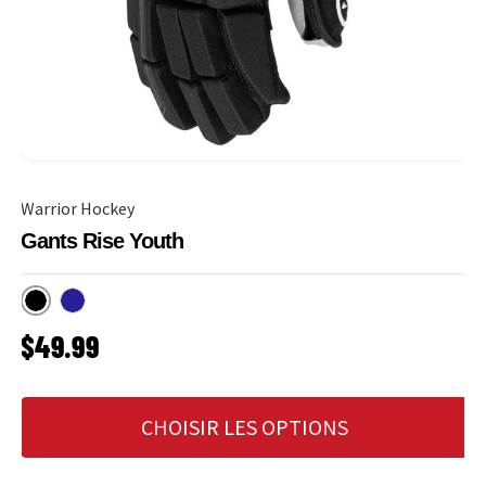
Warrior Hockey
Gants Rise Youth
Noir
Marine
PRIX HABITUEL
$49.99
CHOISIR LES OPTIONS