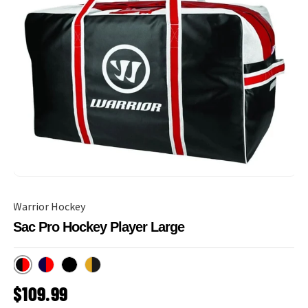
Warrior Hockey
Sac Pro Hockey Player Large
Noir/Rouge
Marine/Rouge
Noir
Noir/Jaune
PRIX HABITUEL
$109.99