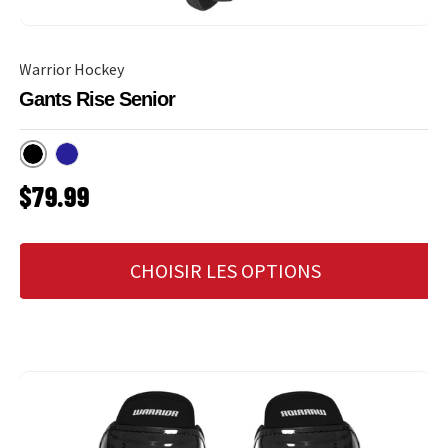
Warrior Hockey
Gants Rise Senior
Noir
Marine
PRIX HABITUEL
$79.99
CHOISIR LES OPTIONS