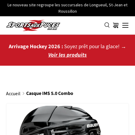
Le nouveau site regroupe les succursales de Longueuil, St-Jean et
Roussillon
ALLER AU CONTENU
Menu
Panier
Arrivage Hockey 2026 :
Soyez prêt pour la glace! →
Voir les produits
Casque IMS 5.0 Combo
Accueil
PASSER AUX INFORMATIONS PRODUITS