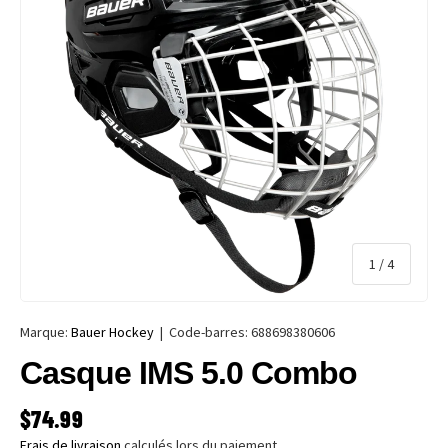
de
1
/
4
Marque:
Bauer Hockey
|
Code-barres:
688698380606
Casque IMS 5.0 Combo
PRIX HABITUEL
$74.99
Frais de livraison
calculés lors du paiement.