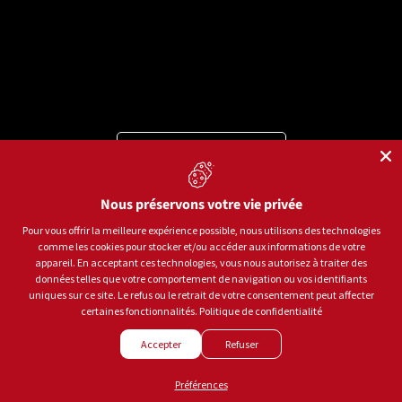
Langue
Français
Moyens de paiement acceptés
Nous préservons votre vie privée
Pour vous offrir la meilleure expérience possible, nous utilisons des technologies
comme les cookies pour stocker et/ou accéder aux informations de votre
© 2026
Sports aux Puces Rive-Sud.
Tous droits réservés.
appareil. En acceptant ces technologies, vous nous autorisez à traiter des
données telles que votre comportement de navigation ou vos identifiants
uniques sur ce site. Le refus ou le retrait de votre consentement peut affecter
Politique de confidentialité
Conditions d'utilisation
certaines fonctionnalités.
Politique de confidentialité
Gestion des témoins
Accepter
Refuser
Créé par
LEADHOUSE
Préférences