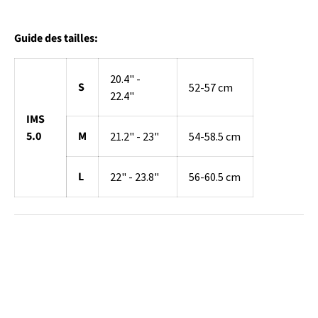
Guide des tailles:
20.4" -
S
52-57 cm
22.4"
IMS
5.0
M
21.2" - 23"
54-58.5 cm
L
22" - 23.8"
56-60.5 cm