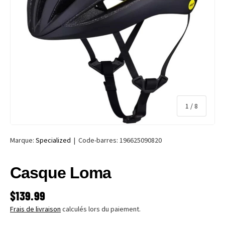
de
1
/
8
Marque:
Specialized
|
Code-barres:
196625090820
Casque Loma
PRIX HABITUEL
$139.99
Frais de livraison
calculés lors du paiement.