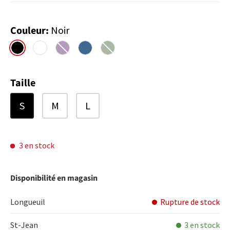
Couleur:
Noir
Noir
Blanc
Mauve
Cast Blue
Oak Green
Taille
S
M
L
3 en stock
Disponibilité en magasin
Longueuil
Rupture de stock
St-Jean
3 en stock