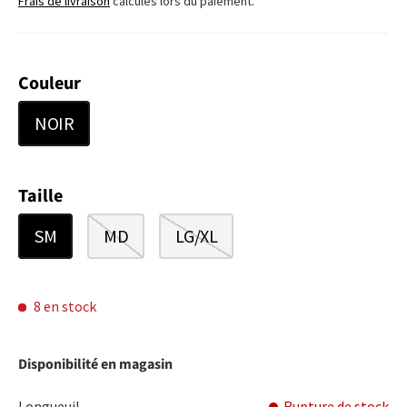
Frais de livraison
calculés lors du paiement.
Couleur
NOIR
Taille
SM
MD
LG/XL
8 en stock
Disponibilité en magasin
Longueuil
Rupture de stock