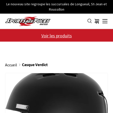
Le nouveau site regroupe les succursales de Longueuil, St-Jean et
Roussillon
ALLER AU CONTENU
Menu
Panier
Voir les produits
Casque Verdict
Accueil
PASSER AUX INFORMATIONS PRODUITS