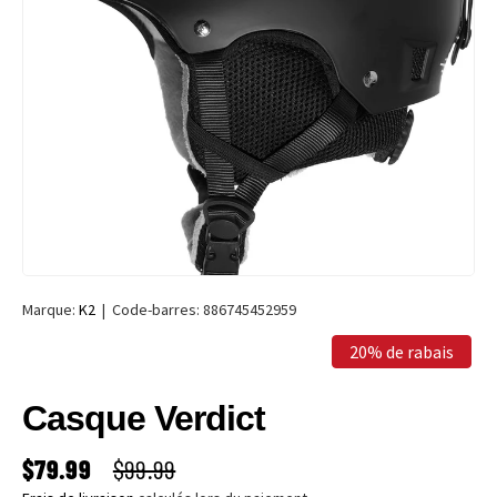
Marque:
K2
|
Code-barres:
886745452959
20% de rabais
Casque Verdict
PRIX SOLDÉ
PRIX HABITUEL
$79.99
$99.99