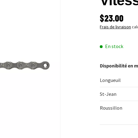
Vites
PRIX HABI
$23.00
Frais de livraison
cal
En stock
Disponibilité en 
Longueuil
St-Jean
Roussillon
Qté