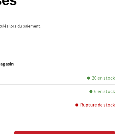
ses
TUEL
culés lors du paiement.
magasin
20 en stock
6 en stock
Rupture de stock