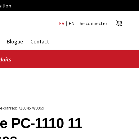
sillon
FR
|
EN
Se connecter
Panier
Blogue
Contact
duits
e-barres:
710845789069
e PC-1110 11