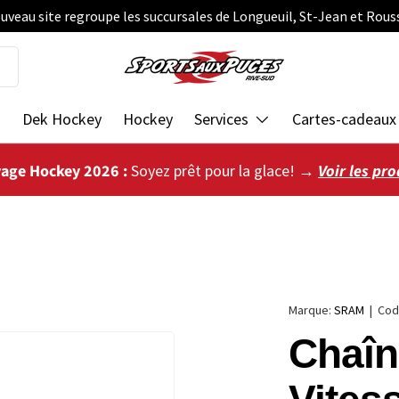
uveau site regroupe les succursales de Longueuil, St-Jean et Rous
s
Dek Hockey
Hockey
Services
Cartes-cadeaux
vage Hockey 2026 :
Soyez prêt pour la glace! →
Voir les pro
Marque:
SRAM
|
Cod
Chaîn