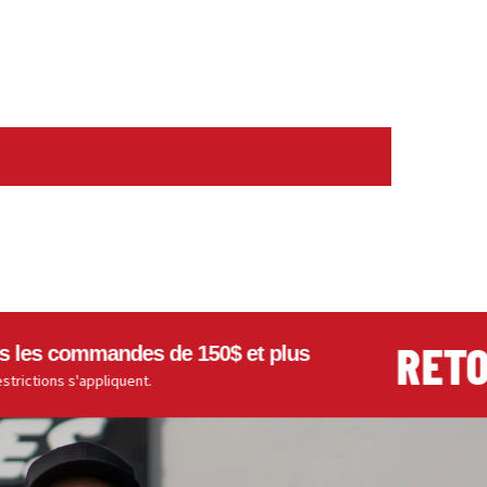
RETOUR
 commandes de 150$ et plus
ns s'appliquent.