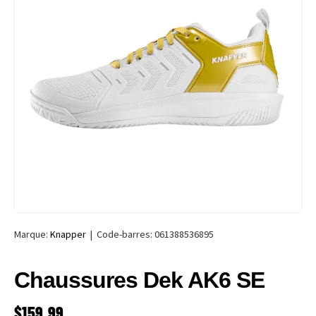
Marque:
Knapper
|
Code-barres:
061388536895
Chaussures Dek AK6 SE
PRIX HABITUEL
$159.99