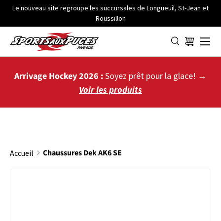
Le nouveau site regroupe les succursales de Longueuil, St-Jean et
Roussillon
ALLER AU CONTENU
Menu
Panier
Arrivage Hockey 2026 :
Soyez prêt pour la glace! →
Voir les produits
Chaussures Dek AK6 SE
Accueil
PASSER AUX INFORMATIONS PRODUITS