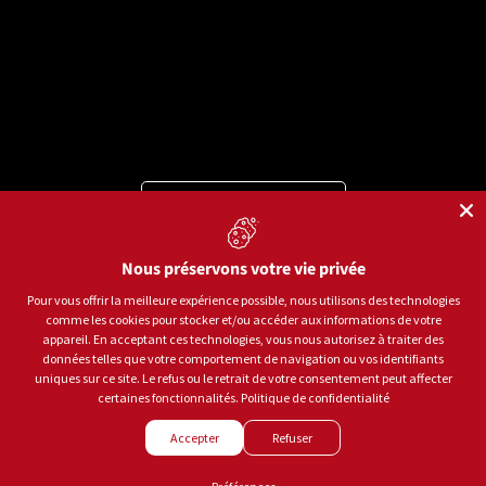
Langue
Français
Moyens de paiement acceptés
Nous préservons votre vie privée
Pour vous offrir la meilleure expérience possible, nous utilisons des technologies
comme les cookies pour stocker et/ou accéder aux informations de votre
© 2026
Sports aux Puces Rive-Sud.
Tous droits réservés.
appareil. En acceptant ces technologies, vous nous autorisez à traiter des
données telles que votre comportement de navigation ou vos identifiants
uniques sur ce site. Le refus ou le retrait de votre consentement peut affecter
Politique de confidentialité
Conditions d'utilisation
certaines fonctionnalités.
Politique de confidentialité
Gestion des témoins
Accepter
Refuser
Créé par
LEADHOUSE