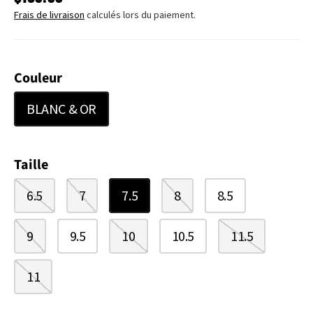
Frais de livraison
calculés lors du paiement.
Couleur
BLANC & OR
Taille
6.5
7
7.5
8
8.5
9
9.5
10
10.5
11.5
11