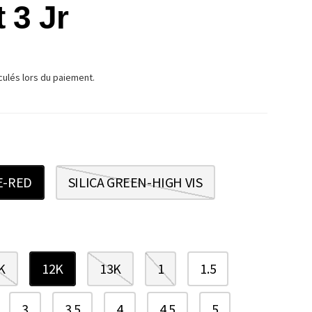
 3 Jr
TUEL
culés lors du paiement.
E-RED
SILICA GREEN-HIGH VIS
K
12K
13K
1
1.5
3
3.5
4
4.5
5