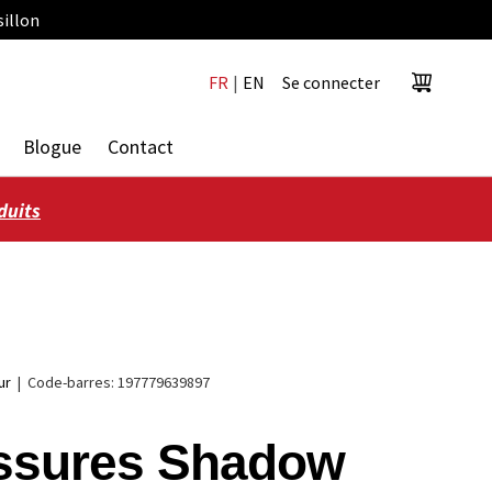
sillon
FR
|
EN
Se connecter
Panier
Blogue
Contact
duits
ur
|
Code-barres:
197779639897
ssures Shadow