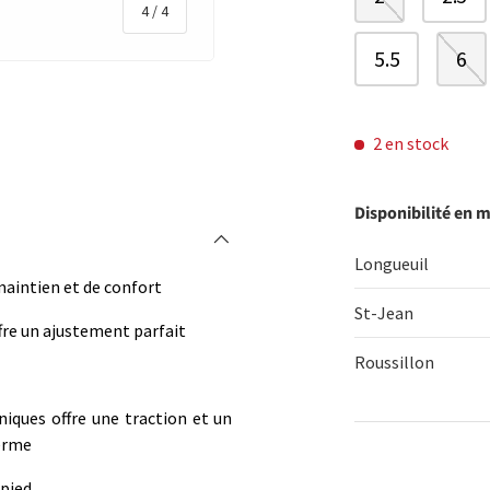
de
4
/
4
5.5
6
2 en stock
rie
 la vue de galerie
l’image 4 dans la vue de galerie
Disponibilité en 
Longueuil
maintien et de confort
St-Jean
ffre un ajustement parfait
Roussillon
iques offre une traction et un
ferme
Qté
 pied