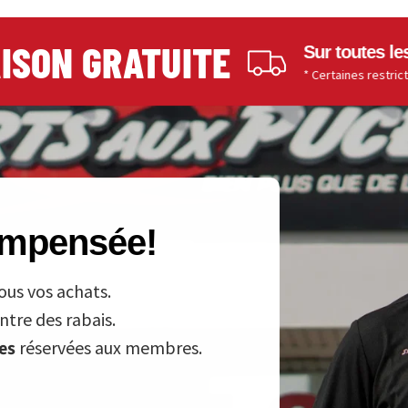
ON GRATUITE
Sur toutes les com
* Certaines restrictions s'ap
compensée!
ous vos achats.
tre des rabais.
ves
réservées aux membres.