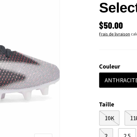
Select
PRIX HABI
$50.00
Frais de livraison
cal
Couleur
ANTHRACIT
Taille
10K
11
2
2.5