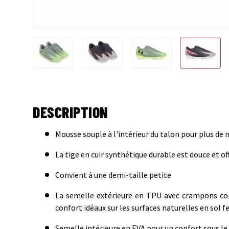
Charger l’image 1 dans la vue de galerie
Charger l’image 2 dans la vue de gale
Charger l’image 3 dans
Charger 
DESCRIPTION
Mousse souple à l'intérieur du talon pour plus de 
La tige en cuir synthétique durable est douce et o
Convient à une demi-taille petite
La semelle extérieure en TPU avec crampons con
confort idéaux sur les surfaces naturelles en sol 
Semelle intérieure en EVA pour un confort sous le