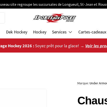
uveau site regroupe les succursales de Longueuil, St-Jean et Rous
s
Dek Hockey
Hockey
Services
Cartes-cadeaux
vage Hockey 2026 :
Soyez prêt pour la glace! →
Voir les pro
Marque:
Under Armo
ie
Chau