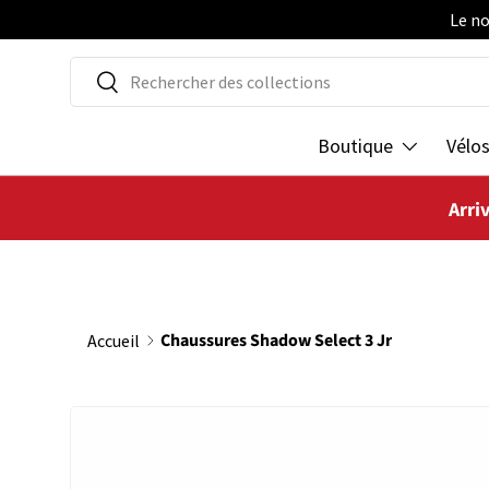
Le no
ALLER AU CONTENU
Recherche
Rechercher
Boutique
Vélo
Arri
Chaussures Shadow Select 3 Jr
Accueil
L’image 4 est maintenant disponible dans la vue de galer
PASSER AUX INFORMATIONS PRODUITS