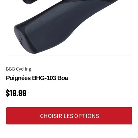
BBB Cycling
Poignées BHG-103 Boa
PRIX HABITUEL
$19.99
CHOISIR LES OPTIONS