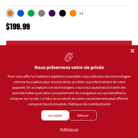
+1
Bronze
Bleu
Vert
Gris
Mauve
Noir
Orange
PRIX HABITUEL
$199.99
CHOISIR LES OPTIONS
Nous préservons votre vie privée
Pour vous offrir la meilleure expérience possible, nous utilisons des technologies
comme les cookies pour stocker et/ou accéder aux informations de votre
appareil. En acceptant ces technologies, vous nous autorisez à traiter des
données telles que votre comportement de navigation ou vos identifiants
uniques sur ce site. Le refus ou le retrait de votre consentement peut affecter
certaines fonctionnalités.
Politique de confidentialité
Accepter
Refuser
Préférences