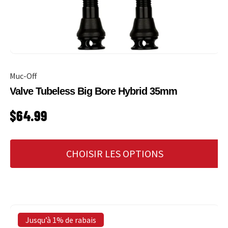
Muc-Off
Valve Tubeless Big Bore Hybrid 35mm
PRIX HABITUEL
$64.99
CHOISIR LES OPTIONS
Jusqu’à 1% de rabais