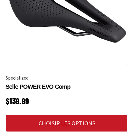
Specialized
Selle POWER EVO Comp
PRIX HABITUEL
$139.99
CHOISIR LES OPTIONS