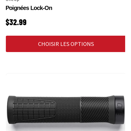
Poignées Lock-On
PRIX HABITUEL
$32.99
CHOISIR LES OPTIONS