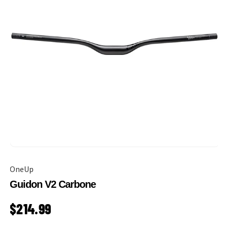
OneUp
Guidon V2 Carbone
PRIX HABITUEL
$214.99