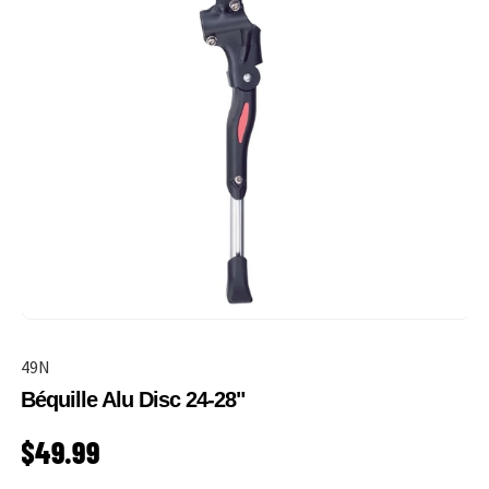
49N
Béquille Alu Disc 24-28"
PRIX HABITUEL
$49.99