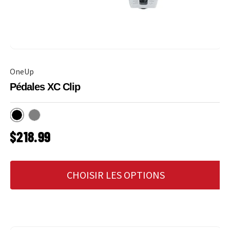
OneUp
Pédales XC Clip
Noir
Gris
PRIX HABITUEL
$218.99
CHOISIR LES OPTIONS