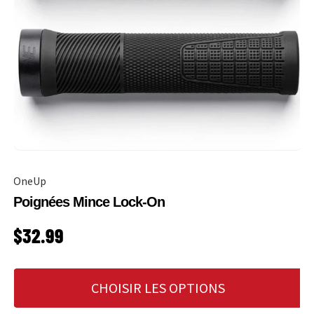
OneUp
Poignées Mince Lock-On
PRIX HABITUEL
$32.99
CHOISIR LES OPTIONS