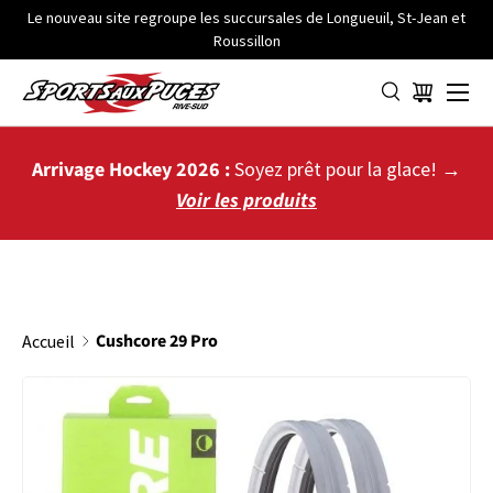
Le nouveau site regroupe les succursales de Longueuil, St-Jean et
Roussillon
ALLER AU CONTENU
Menu
Panier
Arrivage Hockey 2026 :
Soyez prêt pour la glace! →
Voir les produits
Cushcore 29 Pro
Accueil
PASSER AUX INFORMATIONS PRODUITS