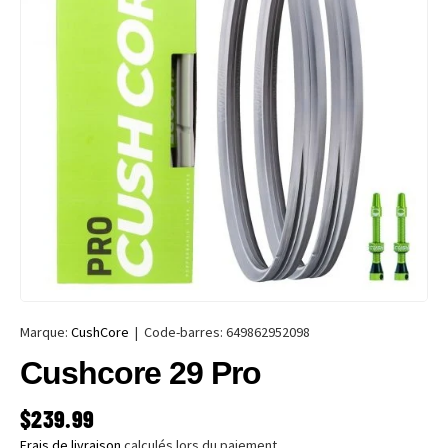
Marque:
CushCore
|
Code-barres:
649862952098
Cushcore 29 Pro
PRIX HABITUEL
$239.99
Frais de livraison
calculés lors du paiement.