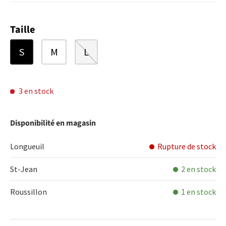
Taille
S
M
L
3 en stock
Disponibilité en magasin
Longueuil
Rupture de stock
St-Jean
2 en stock
Roussillon
1 en stock