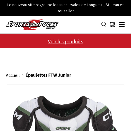
Le nouveau site regroupe les succursales de Longueuil, St-Jean et
Roussillon
ALLER AU CONTENU
Menu
Panier
Voir les produits
Épaulettes FTW Junior
Accueil
PASSER AUX INFORMATIONS PRODUITS