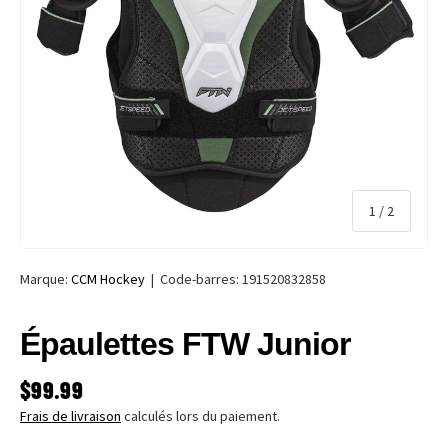
de
1
/
2
Marque:
CCM Hockey
|
Code-barres:
191520832858
Épaulettes FTW Junior
PRIX HABITUEL
$99.99
Frais de livraison
calculés lors du paiement.