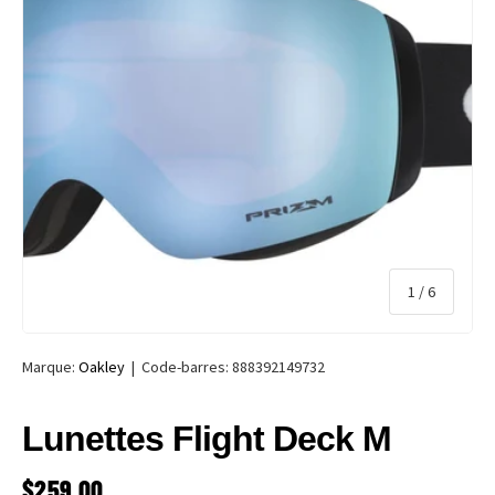
de
1
/
6
Marque:
Oakley
|
Code-barres:
888392149732
Lunettes Flight Deck M
PRIX HABITUEL
$259.00