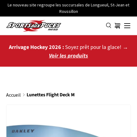
Le nouveau site regroupe les succursales de Longueuil, St-Jean et
Roussillon
ALLER AU CONTENU
Menu
Panier
Arrivage Hockey 2026 :
Soyez prêt pour la glace! →
Voir les produits
Lunettes Flight Deck M
Accueil
PASSER AUX INFORMATIONS PRODUITS