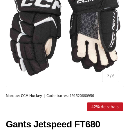
de
2
/
6
Marque:
CCM Hockey
|
Code-barres:
191520660956
42% de rabais
Gants Jetspeed FT680