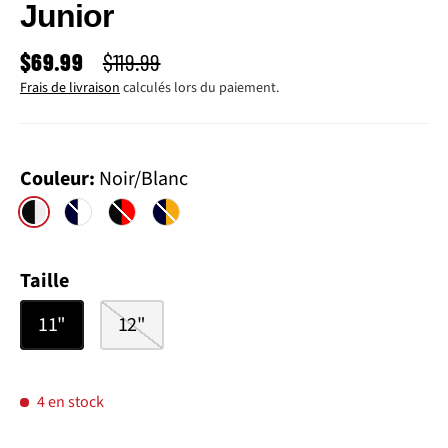
Junior
PRIX SOLDÉ
PRIX HABITUEL
$69.99
$119.99
Frais de livraison
calculés lors du paiement.
Couleur:
Noir/Blanc
Noir/Blanc
Marine/Blanc
Noir/Rouge
Marine/Sunflower
Taille
11"
12"
4 en stock