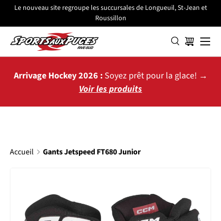
Le nouveau site regroupe les succursales de Longueuil, St-Jean et
Roussillon
ALLER AU CONTENU
Menu
Panier
Arrivage Hockey 2026 :
Soyez prêt pour la glace! →
Voir les produits
Accueil
Gants Jetspeed FT680 Junior
L’image 2 est maintenant disponible dans la vue de galerie
PASSER AUX INFORMATIONS PRODUITS