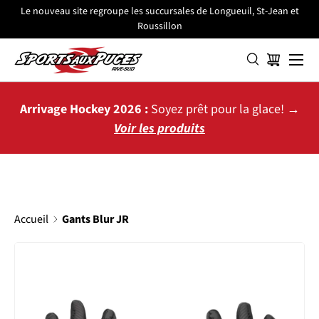
Le nouveau site regroupe les succursales de Longueuil, St-Jean et
Roussillon
ALLER AU CONTENU
Menu
Panier
Arrivage Hockey 2026 :
Soyez prêt pour la glace! →
Voir les produits
Accueil
Gants Blur JR
PASSER AUX INFORMATIONS PRODUITS