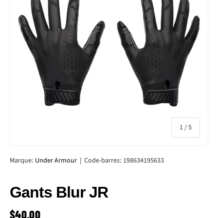
de
1
/
5
Marque:
Under Armour
|
Code-barres:
198634195633
Gants Blur JR
PRIX HABITUEL
$40.00