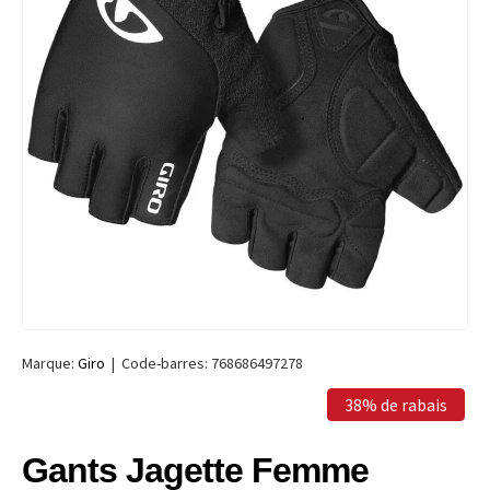
Marque:
Giro
|
Code-barres:
768686497278
38% de rabais
Gants Jagette Femme