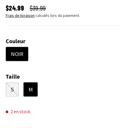
PRIX SOLDÉ
PRIX HABITUEL
$24.99
$39.99
Frais de livraison
calculés lors du paiement.
Couleur
NOIR
Taille
S
M
2 en stock