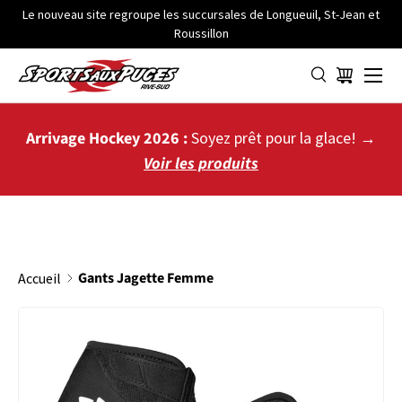
Le nouveau site regroupe les succursales de Longueuil, St-Jean et
Roussillon
ALLER AU CONTENU
Menu
Panier
Arrivage Hockey 2026 :
Soyez prêt pour la glace! →
Voir les produits
Gants Jagette Femme
Accueil
PASSER AUX INFORMATIONS PRODUITS