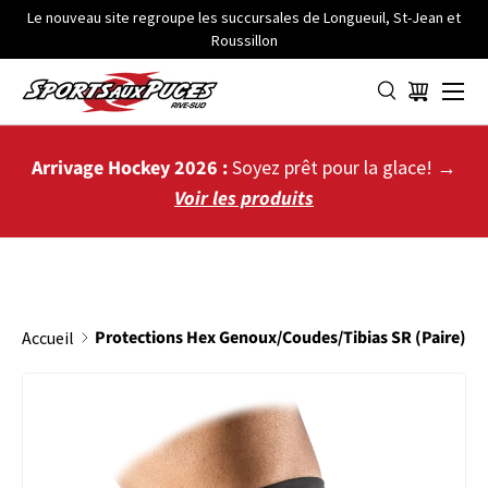
Le nouveau site regroupe les succursales de Longueuil, St-Jean et
Roussillon
ALLER AU CONTENU
Menu
Panier
Arrivage Hockey 2026 :
Soyez prêt pour la glace! →
Voir les produits
Protections Hex Genoux/Coudes/Tibias SR (Paire)
Accueil
PASSER AUX INFORMATIONS PRODUITS