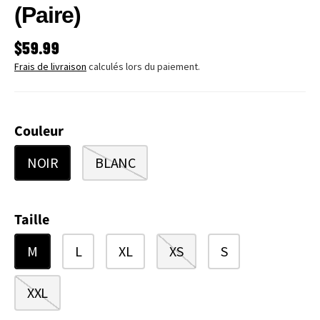
(Paire)
PRIX HABITUEL
$59.99
Frais de livraison
calculés lors du paiement.
Couleur
NOIR
BLANC
Taille
M
L
XL
XS
S
XXL