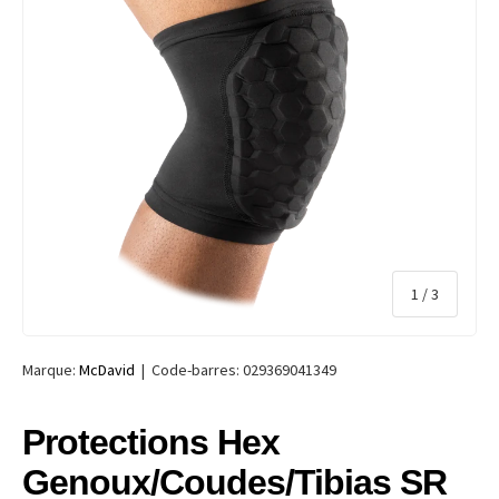
de
1
/
3
Marque:
McDavid
|
Code-barres:
029369041349
Protections Hex
Genoux/Coudes/Tibias SR