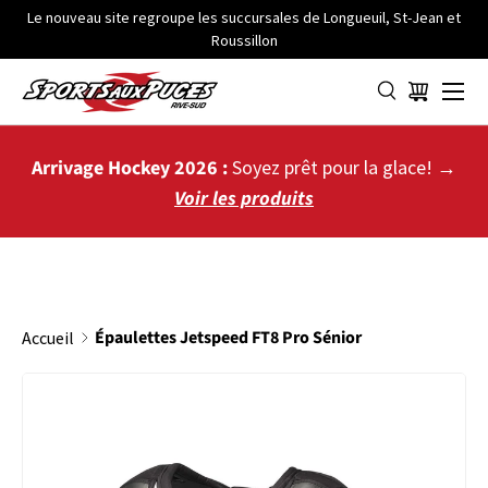
Le nouveau site regroupe les succursales de Longueuil, St-Jean et
Roussillon
ALLER AU CONTENU
Menu
Panier
Arrivage Hockey 2026 :
Soyez prêt pour la glace! →
Voir les produits
Épaulettes Jetspeed FT8 Pro Sénior
Accueil
PASSER AUX INFORMATIONS PRODUITS