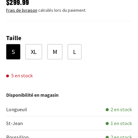
PRIX HABITUEL
$299.99
Frais de livraison
calculés lors du paiement.
Taille
S
XL
M
L
5 en stock
Disponibilité en magasin
Longueuil
2 en stock
St-Jean
1 en stock
Roussillon
2 en stock