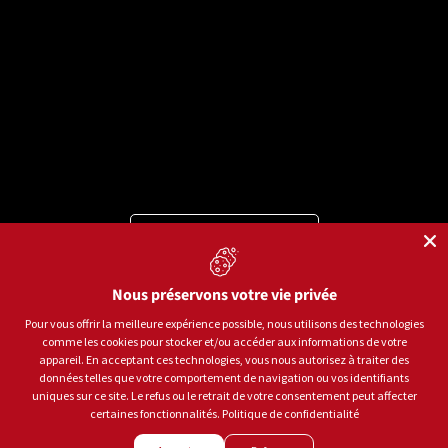
Langue
Français
Moyens de paiement acceptés
Nous préservons votre vie privée
Pour vous offrir la meilleure expérience possible, nous utilisons des technologies
comme les cookies pour stocker et/ou accéder aux informations de votre
© 2026
Sports aux Puces Rive-Sud.
Tous droits réservés.
appareil. En acceptant ces technologies, vous nous autorisez à traiter des
données telles que votre comportement de navigation ou vos identifiants
uniques sur ce site. Le refus ou le retrait de votre consentement peut affecter
Politique de confidentialité
Conditions d'utilisation
certaines fonctionnalités.
Politique de confidentialité
Gestion des témoins