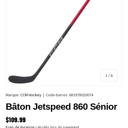
de
1
/
6
Marque:
CCM Hockey
|
Code-barres:
683978020074
Bâton Jetspeed 860 Sénior
PRIX HABITUEL
$109.99
Frais de livraison
calculés lors du paiement.