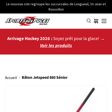
Le nouveau site regroupe les succursales de Longueuil, St-Jean et
Roussillon
ALLER AU CONTENU
Menu
Panier
Arrivage Hockey 2026 :
Soyez prêt pour la glace! →
Voir les produits
Bâton Jetspeed 860 Sénior
Accueil
PASSER AUX INFORMATIONS PRODUITS