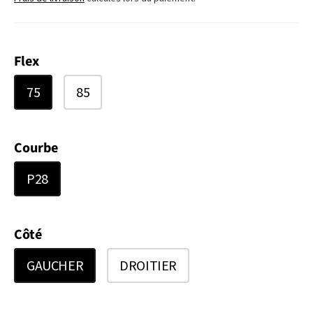
Flex
75
85
Courbe
P28
Côté
GAUCHER
DROITIER