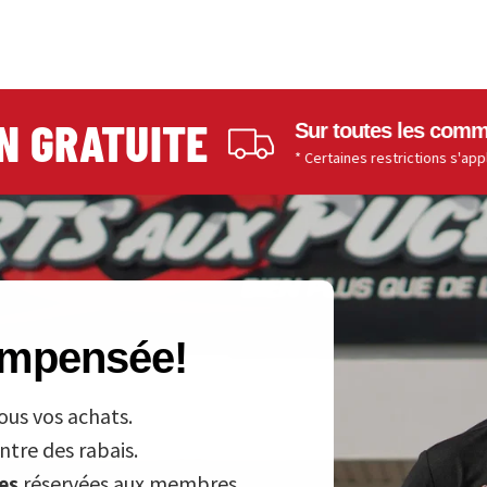
RATUITE
Sur toutes les commandes d
* Certaines restrictions s'appliquent.
compensée!
ous vos achats.
tre des rabais.
ves
réservées aux membres.