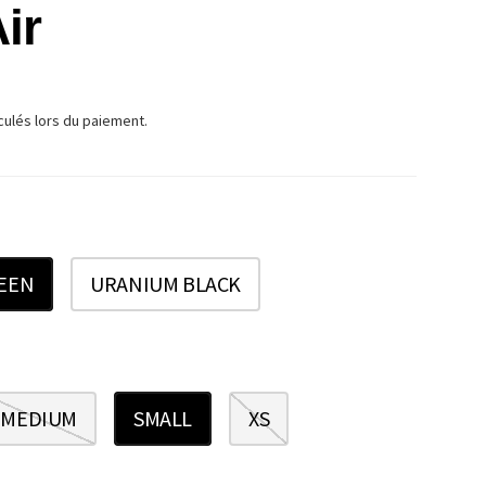
ir
TUEL
culés lors du paiement.
EEN
URANIUM BLACK
MEDIUM
SMALL
XS