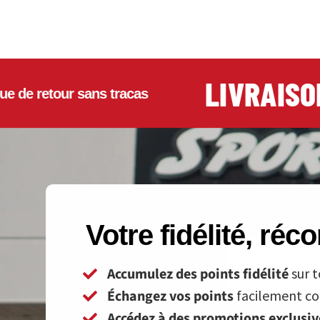
LIVRAISON G
etour sans tracas
Votre fidélité, ré
Accumulez des points fidélité
sur t
Échangez vos points
facilement con
Accédez à des promotions exclusi