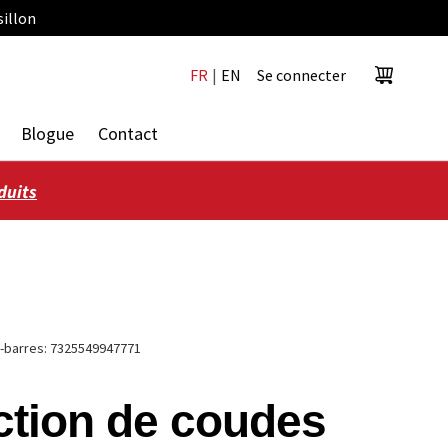
sillon
FR
|
EN
Se connecter
Panier
Blogue
Contact
duits
-barres:
7325549947771
ction de coudes