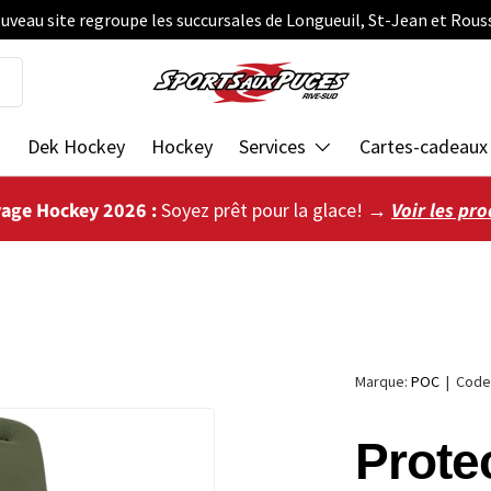
uveau site regroupe les succursales de Longueuil, St-Jean et Rous
s
Dek Hockey
Hockey
Services
Cartes-cadeaux
vage Hockey 2026 :
Soyez prêt pour la glace! →
Voir les pro
Marque:
POC
|
Code
Prote