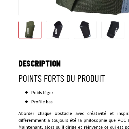
Charger l’image 1 dans la vue de galerie
Charger l’image 2 dans la vue de gale
Charger l’image 3 dans
Charger 
DESCRIPTION
POINTS FORTS DU PRODUIT
Poids léger
Profile bas
Aborder chaque obstacle avec créativité et inspi
différemment a toujours été la philosophie que POC 
Maintenant, alors qu'il dirige et réinvente ce qui est p