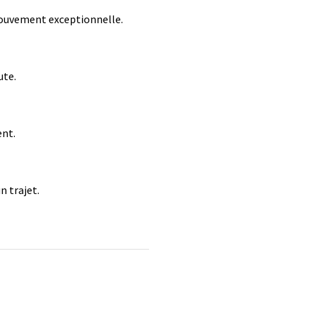
ouvement exceptionnelle.
ute.
ent.
n trajet.