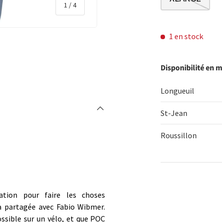
de
1
/
4
1 en stock
Disponibilité en 
rie
 la vue de galerie
l’image 4 dans la vue de galerie
Longueuil
St-Jean
Roussillon
Qté
ration pour faire les choses
DIMINUER 
a partagée avec Fabio Wibmer.
ossible sur un vélo, et que POC