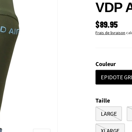
VDP A
PRIX HABI
$89.95
Frais de livraison
cal
Couleur
EPIDOTE GR
Taille
LARGE
XLARGE