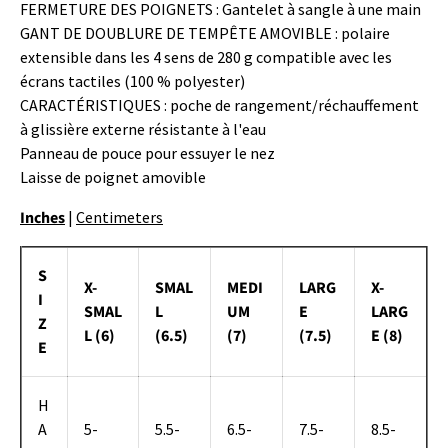
FERMETURE DES POIGNETS : Gantelet à sangle à une main
GANT DE DOUBLURE DE TEMPÊTE AMOVIBLE : polaire
extensible dans les 4 sens de 280 g compatible avec les
écrans tactiles (100 % polyester)
CARACTÉRISTIQUES : poche de rangement/réchauffement
à glissière externe résistante à l'eau
Panneau de pouce pour essuyer le nez
Laisse de poignet amovible
Inches
|
Centimeters
S
X-
SMAL
MEDI
LARG
X-
I
SMAL
L
UM
E
LARG
Z
L (6)
(6.5)
(7)
(7.5)
E (8)
E
H
A
5-
5.5-
6.5-
7.5-
8.5-