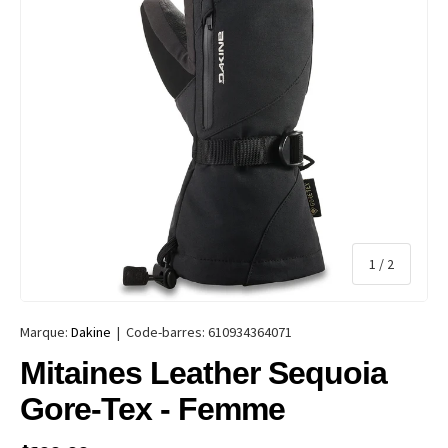
de
1
/
2
Marque:
Dakine
|
Code-barres:
610934364071
Mitaines Leather Sequoia
Gore-Tex - Femme