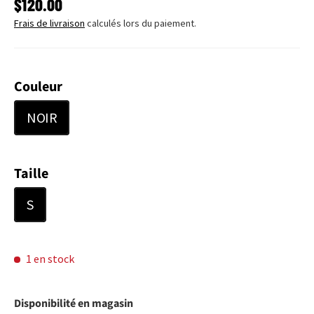
PRIX HABITUEL
$120.00
Frais de livraison
calculés lors du paiement.
Couleur
NOIR
Taille
S
1 en stock
Disponibilité en magasin