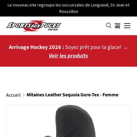
Le nouveau site regroupe les succursales de Longueuil, St-Jean et
Roussillon
ALLER AU CONTENU
Menu
Panier
Arrivage Hockey 2026 :
Soyez prêt pour la glace! →
Voir les produits
Mitaines Leather Sequoia Gore-Tex - Femme
Accueil
PASSER AUX INFORMATIONS PRODUITS