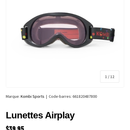
de
1
/
12
Marque:
Kombi Sports
|
Code-barres:
661820487800
Lunettes Airplay
PRIX HABITUEL
$39.95