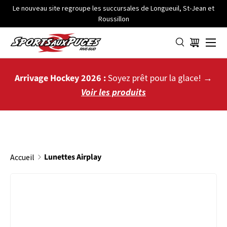
Le nouveau site regroupe les succursales de Longueuil, St-Jean et
Roussillon
ALLER AU CONTENU
Menu
Panier
Arrivage Hockey 2026 :
Soyez prêt pour la glace! →
Voir les produits
Lunettes Airplay
Accueil
PASSER AUX INFORMATIONS PRODUITS