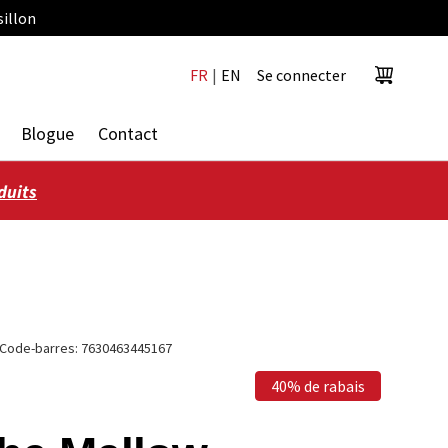
sillon
FR
|
EN
Se connecter
Panier
Blogue
Contact
duits
Code-barres:
7630463445167
40% de rabais