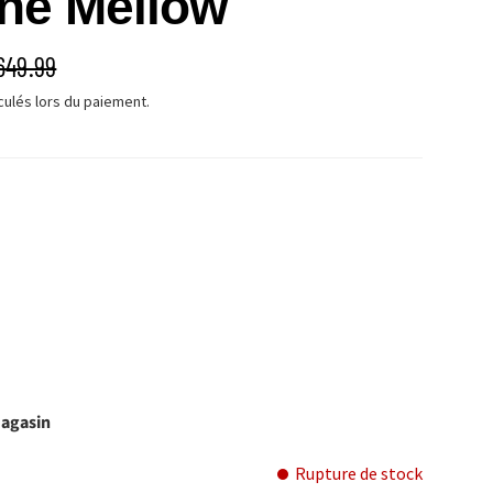
he Mellow
É
RIX HABITUEL
649.99
culés lors du paiement.
magasin
Rupture de stock