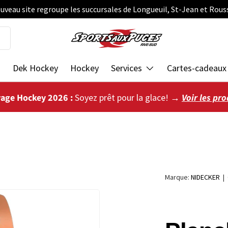
uveau site regroupe les succursales de Longueuil, St-Jean et Rous
s
Dek Hockey
Hockey
Services
Cartes-cadeaux
vage Hockey 2026 :
Soyez prêt pour la glace! →
Voir les pro
Marque:
NIDECKER
|