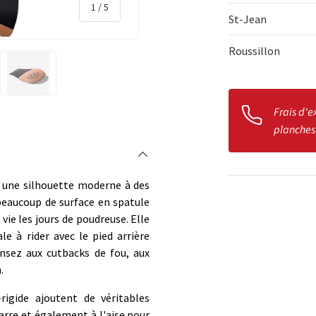
de
1
/
5
St-Jean
Roussillon
rie
 la vue de galerie
l’image 4 dans la vue de galerie
Charger l’image 5 dans la vue de galerie
Frais d'e
planches
nt une silhouette moderne à des
beaucoup de surface en spatule
Qté
 vie les jours de poudreuse. Elle
DIMINUER 
e à rider avec le pied arrière
nsez aux cutbacks de fou, aux
.
rigide ajoutent de véritables
arre et également à l'aise pour