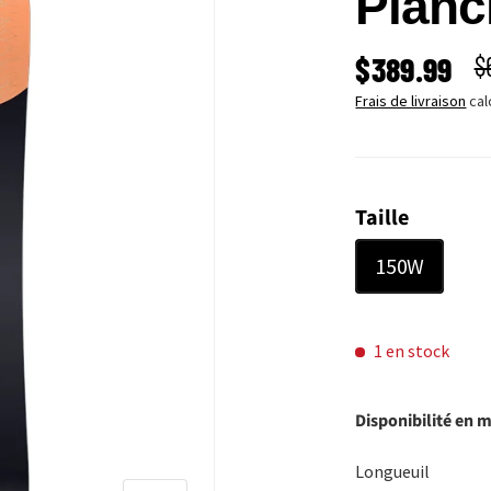
Planc
PRIX SOLD
P
$389.99
$
Frais de livraison
cal
Taille
150W
1 en stock
Disponibilité en 
Longueuil