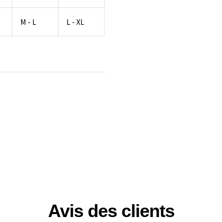
M - L
L - XL
Avis des clients