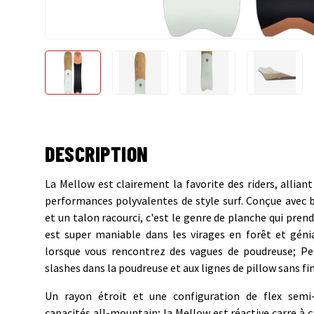
Charger l’image 1 dans la vue de galerie
Charger l’image 2 dans la vue de gale
Charger l’image 3 dans
Charger 
DESCRIPTION
La Mellow est clairement la favorite des riders, allia
performances polyvalentes de style surf. Conçue avec 
et un talon racourci, c'est le genre de planche qui prend
est super maniable dans les virages en forêt et génial
lorsque vous rencontrez des vagues de poudreuse; Pe
slashes dans la poudreuse et aux lignes de pillow sans fin
Un rayon étroit et une configuration de flex semi-
capacités all-mountain; la Mellow est réactive carre à c