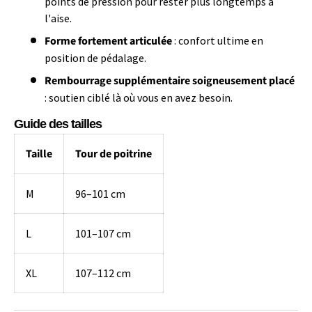
points de pression pour rester plus longtemps à
l'aise.
Forme fortement articulée
: confort ultime en
position de pédalage.
Rembourrage supplémentaire soigneusement placé
: soutien ciblé là où vous en avez besoin.
Guide des tailles
Taille
Tour de poitrine
M
96–101 cm
L
101–107 cm
XL
107–112 cm