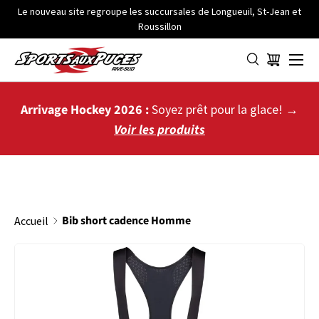
Le nouveau site regroupe les succursales de Longueuil, St-Jean et
Roussillon
ALLER AU CONTENU
Menu
Panier
Arrivage Hockey 2026 :
Soyez prêt pour la glace! →
Voir les produits
Bib short cadence Homme
Accueil
PASSER AUX INFORMATIONS PRODUITS