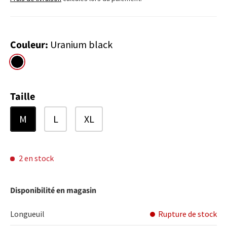
Couleur:
Uranium black
Uranium black
Taille
M
L
XL
2 en stock
Disponibilité en magasin
Longueuil
Rupture de stock