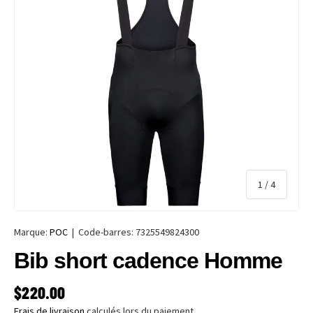
de
1
/
4
Marque:
POC
|
Code-barres:
7325549824300
Bib short cadence Homme
PRIX HABITUEL
$220.00
Frais de livraison
calculés lors du paiement.