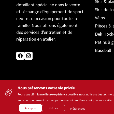
Skis & pl
détaillant spécialisé dans la vente
Skis de f
et l'échange d'équipement de sport
Vélos
neuf et d'occasion pour toute la
famille. Nous offrons également
Pièces & 
des services d'entretien et de
Dek Hock
réparation en atelier.
Patins à g
Baseball
Facebook
Instagram
Nous préservons votre vie privée
Langue
Français
Pour vous offrir la meilleure expérience possible, nous utilisons des techn
votre comportement de navigation ou vos identifiants uniques sur ce site. Le
Accepter
Refuser
Préférences