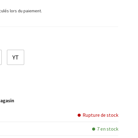
TUEL
culés lors du paiement.
YT
magasin
Rupture de stock
7 en stock