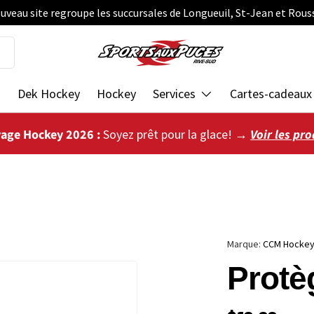
uveau site regroupe les succursales de Longueuil, St-Jean et Rous
s
Dek Hockey
Hockey
Services
Cartes-cadeaux
vage Hockey 2026 :
Soyez prêt pour la glace! →
Voir les pro
Marque:
CCM Hocke
Protè