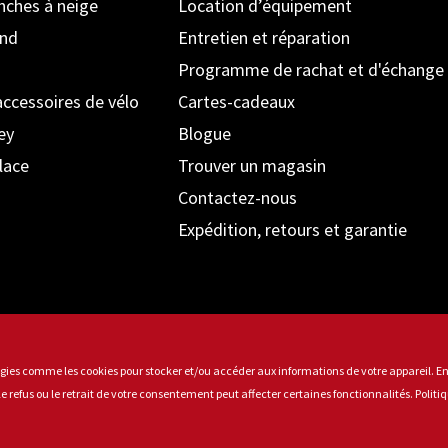
anches à neige
Location d’équipement
ond
Entretien et réparation
Programme de rachat et d'échange
accessoires de vélo
Cartes-cadeaux
ey
Blogue
lace
Trouver un magasin
Contactez-nous
Expédition, retours et garantie
ologies comme les cookies pour stocker et/ou accéder aux informations de votre appareil. E
Moyens de paiement acceptés
 refus ou le retrait de votre consentement peut affecter certaines fonctionnalités.
Politi