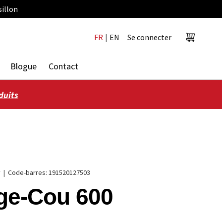
sillon
FR
|
EN
Se connecter
Panier
Blogue
Contact
duits
y
|
Code-barres:
191520127503
ge-Cou 600