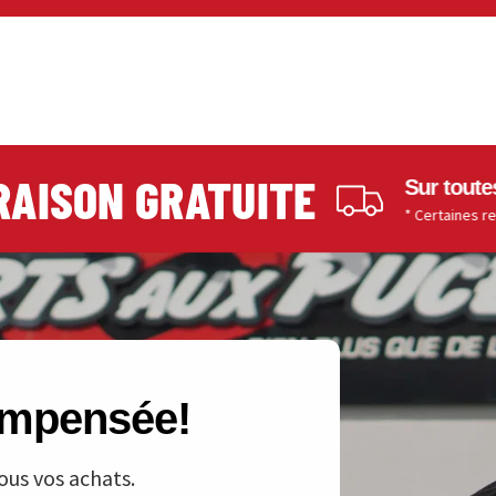
SON GRATUITE
Sur toutes les
* Certaines restriction
compensée!
ous vos achats.