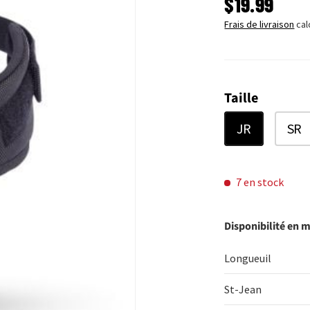
PRIX HABI
$19.99
Frais de livraison
cal
Taille
JR
SR
7 en stock
Disponibilité en 
Longueuil
St-Jean