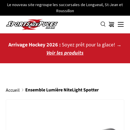
Le nouveau site regroupe les succursales de Longueuil, St-Jean et
Roussillon
ALLER AU CONTENU
Menu
Panier
Arrivage Hockey 2026 :
Soyez prêt pour la glace! →
Voir les produits
Ensemble Lumière NiteLight Spotter
Accueil
PASSER AUX INFORMATIONS PRODUITS