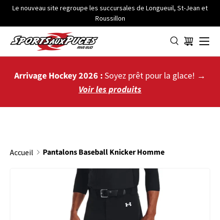
Le nouveau site regroupe les succursales de Longueuil, St-Jean et
Roussillon
ALLER AU CONTENU
Menu
Panier
Arrivage Hockey 2026 :
Soyez prêt pour la glace! →
Voir les produits
Pantalons Baseball Knicker Homme
Accueil
PASSER AUX INFORMATIONS PRODUITS