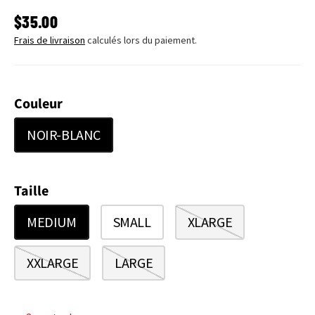
PRIX HABITUEL
$35.00
Frais de livraison
calculés lors du paiement.
Couleur
NOIR-BLANC
Taille
MEDIUM
SMALL
XLARGE
XXLARGE
LARGE