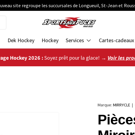
uveau site regroupe les succursales de Longueuil, St-Jean et Rous
s
Dek Hockey
Hockey
Services
Cartes-cadeaux
vage Hockey 2026 :
Soyez prêt pour la glace! →
Voir les pro
Marque:
MIRRYCLE
|
Pièce