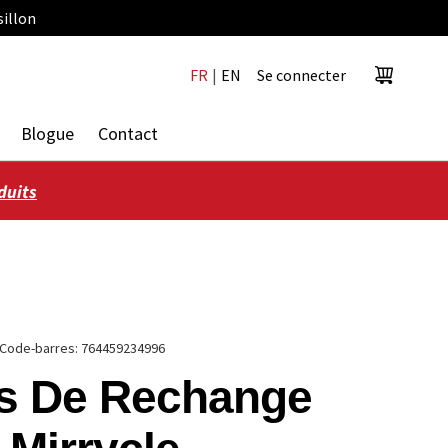
sillon
FR
|
EN
Se connecter
Panier
Blogue
Contact
duits
Code-barres:
764459234996
s De Rechange