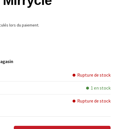
 Mirrycle
TUEL
culés lors du paiement.
magasin
Rupture de stock
1 en stock
Rupture de stock