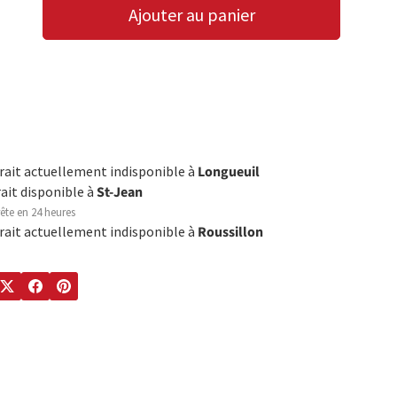
Ajouter au panier
LA QUANTITÉ
AUGMENTER LA QUANTITÉ
trait actuellement indisponible à
Longueuil
rait disponible à
St-Jean
ête en 24 heures
trait actuellement indisponible à
Roussillon