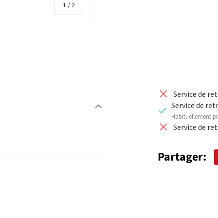
de
1
/
2
DIMINUER 
rie
Service de re
Service de ret
Habituellement pr
Service de re
Partager: