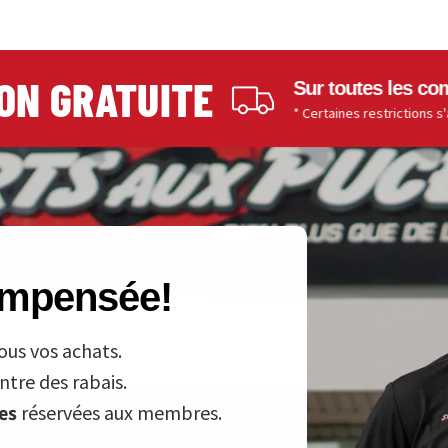
 GRATUITE
Sur toutes les command
* Certaines restrictions s'applique
compensée!
ous vos achats.
tre des rabais.
ves
réservées aux membres.