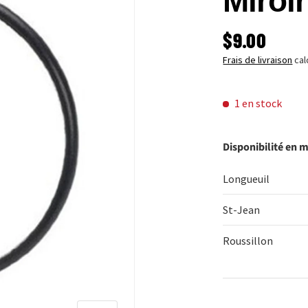
Miroir
PRIX HABI
$9.00
Frais de livraison
cal
1 en stock
Disponibilité en 
Longueuil
St-Jean
Roussillon
Qté