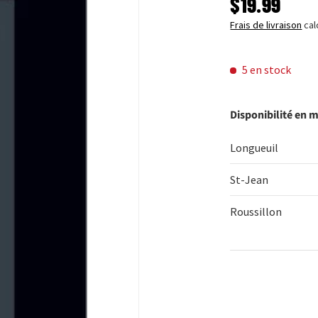
PRIX HABI
$19.99
Frais de livraison
cal
5 en stock
Disponibilité en 
Longueuil
St-Jean
Roussillon
Qté
DIMINUER 