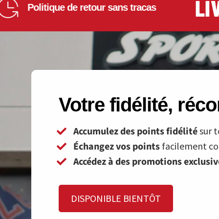
LIVR
Politique de retour sans tracas
Votre fidélité, ré
Accumulez des points fidélité
sur t
Échangez vos points
facilement con
Accédez à des promotions exclusi
DISPONIBLE BIENTÔT