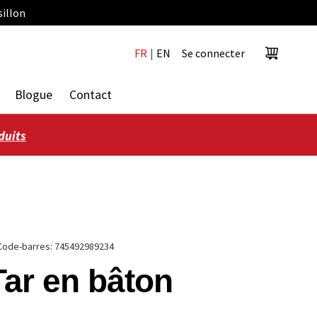
sillon
FR
|
EN
Se connecter
Panier
Blogue
Contact
duits
Code-barres:
745492989234
Tar en bâton