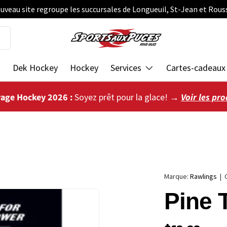
uveau site regroupe les succursales de Longueuil, St-Jean et Rous
s
Dek Hockey
Hockey
Services
Cartes-cadeaux
vage Hockey 2026 :
Soyez prêt pour la glace! →
Voir les pro
Marque:
Rawlings
|
Pine 