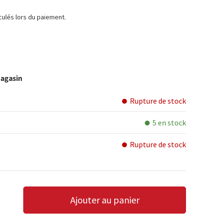
TUEL
culés lors du paiement.
magasin
Rupture de stock
5 en stock
Rupture de stock
Ajouter au panier
LA QUANTITÉ
AUGMENTER LA QUANTITÉ