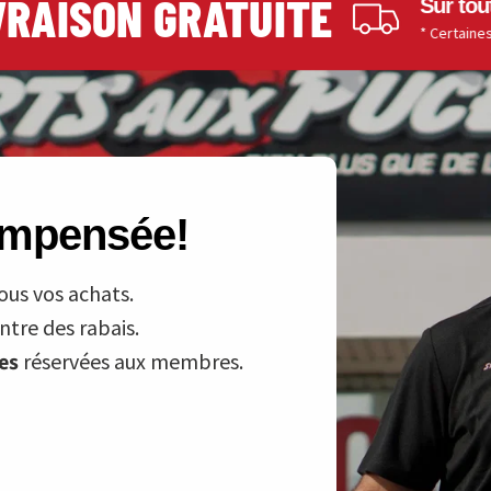
AISON GRATUITE
Sur toutes l
* Certaines restric
compensée!
ous vos achats.
tre des rabais.
ves
réservées aux membres.