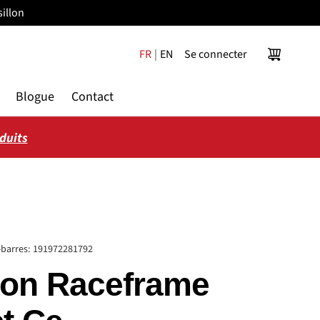
illon
FR
|
EN
Se connecter
Panier
Blogue
Contact
oduits
barres:
191972281792
ron Raceframe