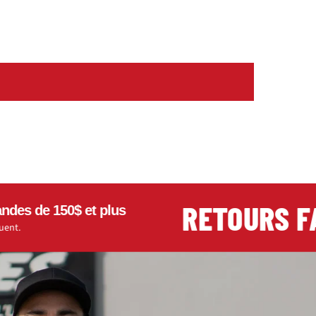
RETOURS FACI
 150$ et plus