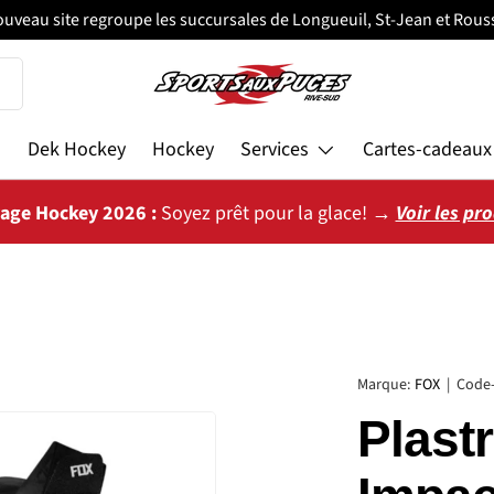
ouveau site regroupe les succursales de Longueuil, St-Jean et Rouss
s
Dek Hockey
Hockey
Services
Cartes-cadeaux
vage Hockey 2026 :
Soyez prêt pour la glace! →
Voir les pr
Marque:
FOX
|
Code-
Plast