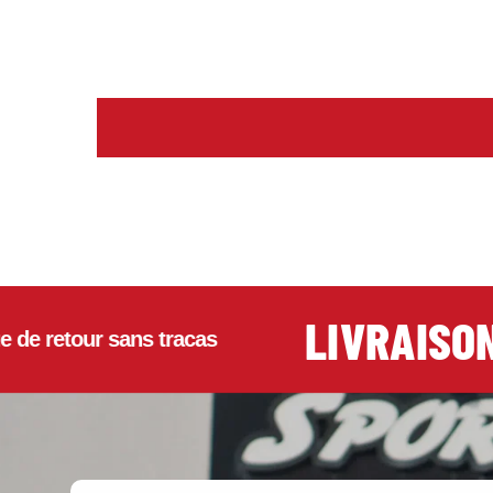
LIVRAISON G
tour sans tracas