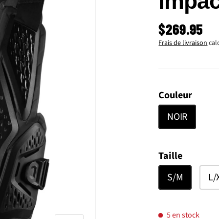
Impac
PRIX HABI
$269.95
Frais de livraison
cal
Couleur
NOIR
Taille
S/M
L/
5 en stock