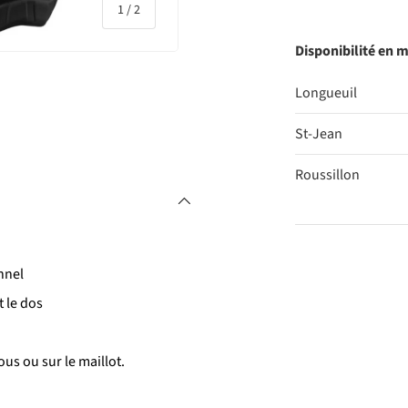
de
1
/
2
Disponibilité en 
Longueuil
rie
St-Jean
Roussillon
Qté
nnel
DIMINUER 
t le dos
us ou sur le maillot.