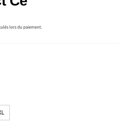
t Ce
TUEL
culés lors du paiement.
XL