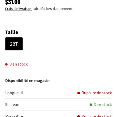
PRIX HABITUEL
$31.00
Frais de livraison
calculés lors du paiement.
Taille
28T
3 en stock
Disponibilité en magasin
Longueuil
Rupture de stock
St-Jean
3 en stock
Roussillon
Rupture de stock