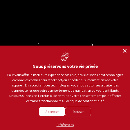
Langue
Français
Moyens de paiement acceptés
Nous préservons votre vie privée
Pour vous offrir la meilleure expérience possible, nous utilisons des technologies
comme les cookies pour stocker et/ou accéder aux informations de votre
© 2026
Sports aux Puces Rive-Sud.
Tous droits réservés.
appareil. En acceptant ces technologies, vous nous autorisez à traiter des
données telles que votre comportement de navigation ou vos identifiants
uniques sur ce site. Le refus ou le retrait de votre consentement peut affecter
Politique de confidentialité
Conditions d'utilisation
certaines fonctionnalités.
Politique de confidentialité
Gestion des témoins
Accepter
Refuser
Créé par
LEADHOUSE
Préférences