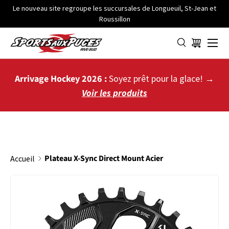
Le nouveau site regroupe les succursales de Longueuil, St-Jean et
Roussillon
ALLER AU CONTENU
Menu
Panier
Arrivage Hockey 2026 :
Soyez prêt pour la glace! →
Voir les produits
Plateau X-Sync Direct Mount Acier
Accueil
PASSER AUX INFORMATIONS PRODUITS