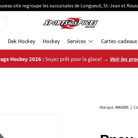
uveau site regroupe les succursales de Longueuil, St-Jean et Rous
s
Dek Hockey
Hockey
Services
Cartes-cadeaux
vage Hockey 2026 :
Soyez prêt pour la glace! →
Voir les pro
Marque:
MAXXIS
|
Co