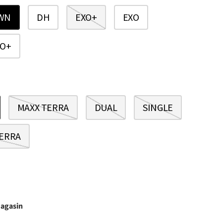
WN
DH
EXO+
EXO
XO+
MAXX TERRA
DUAL
SINGLE
ERRA
magasin