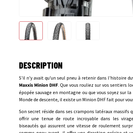
Charger l’image 1 dans la vue de galerie
Charger l’image 2 dans la vue de gale
Charger l’image 3 dans
DESCRIPTION
S'il n'y avait qu'un seul pneu à retenir dans l'histoire 
Maxxis Minion DHF
. Que vous rouliez sur vos sentiers l
épopée sauvage en montagne ou que vous soyez sur la 
Monde de descente, il existe un Minion DHF fait pour vou
Son secret réside dans ses crampons latéraux massifs q
offrir une tenue de route incroyable dans les vira
biseautés qui assurent une vitesse de roulement surp
comme pneu avant, il offre une direction précise et u