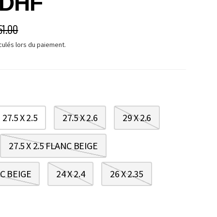
 DHF
É
IX HABITUEL
51.00
culés lors du paiement.
27.5 X 2.5
27.5 X 2.6
29 X 2.6
27.5 X 2.5 FLANC BEIGE
NC BEIGE
24 X 2.4
26 X 2.35