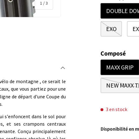
de
1
/
3
DOUBLE DO
EXO
E
rie
 la vue de galerie
Composé
MAXX GRIP
duvélo de montagne , ce serait le
NEW MAXX T
ocaux, que vous partiez pour une
ligne de départ d'une Coupe du
s.
3 en stock
ui s'enfoncent dans le sol pour
ges, et ses crampons centraux
Disponibilité en 
renante. Conçu principalement
ne confiance absolue là où les