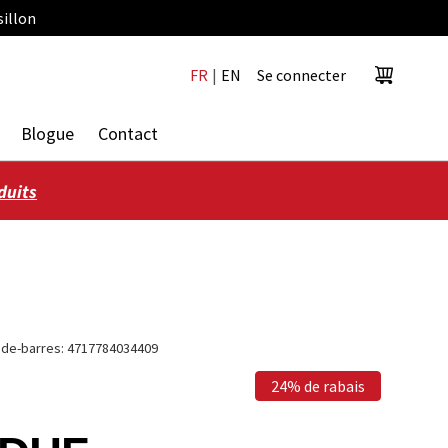
sillon
FR
|
EN
Se connecter
Panier
Blogue
Contact
duits
de-barres:
4717784034409
24% de rabais