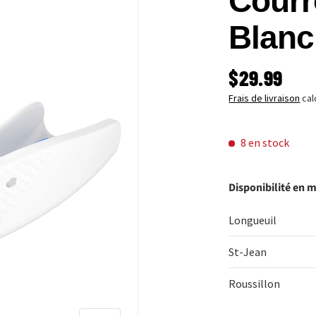
Courr
Blanc
PRIX HABI
$29.99
Frais de livraison
cal
8 en stock
Disponibilité en 
Longueuil
St-Jean
Roussillon