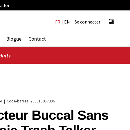
sillon
FR
|
EN
Se connecter
Panier
Blogue
Contact
duits
or
|
Code-barres:
733313057996
cteur Buccal Sans