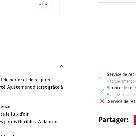
de
1
/
2
Qté
DIMINUER 
rie
Service de ret
de parler et de respirer
Habituellement pr
rté. Ajustement discret grâce à
Service de ret
Habituellement pr
Service de re
rence
 le flux d'air
Partager:
es parois flexibles s'adaptent