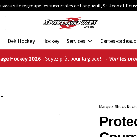
uveau site regroupe les succursales de Longueuil, St-Jean et Rous
s
Dek Hockey
Hockey
Services
Cartes-cadeaux
vage Hockey 2026 :
Soyez prêt pour la glace! →
Voir les pro
cal Sans Courroie Trash Talker Blanc Adulte
Marque:
Shock Doct
Prote