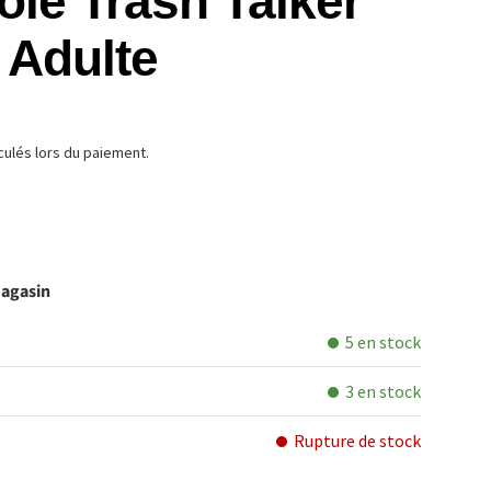
oie Trash Talker
 Adulte
TUEL
culés lors du paiement.
magasin
5 en stock
3 en stock
Rupture de stock