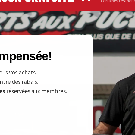
* Certaines restrictions s'app
compensée!
ous vos achats.
tre des rabais.
ves
réservées aux membres.