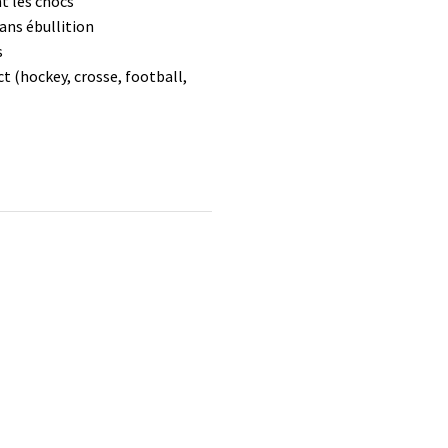
t les chocs
ans ébullition
s
t (hockey, crosse, football,