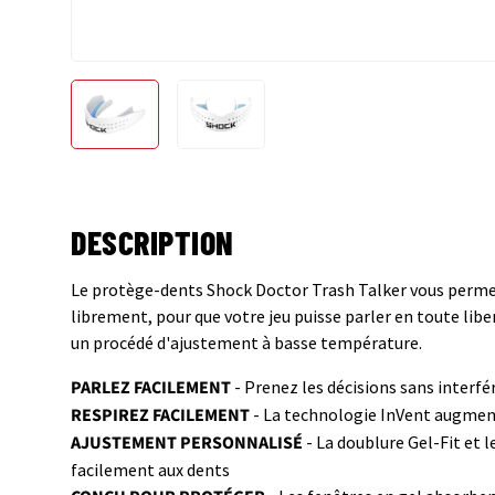
Charger l’image 1 dans la vue de galerie
Charger l’image 2 dans la vue de gale
DESCRIPTION
Le protège-dents Shock Doctor Trash Talker vous permet 
librement, pour que votre jeu puisse parler en toute libe
un procédé d'ajustement à basse température.
PARLEZ FACILEMENT
- Prenez les décisions sans interfé
RESPIREZ FACILEMENT
- La technologie InVent augmente
AJUSTEMENT PERSONNALISÉ
- La doublure Gel-Fit et l
facilement aux dents