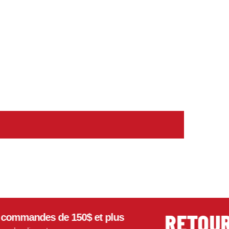
RETOURS F
andes de 150$ et plus