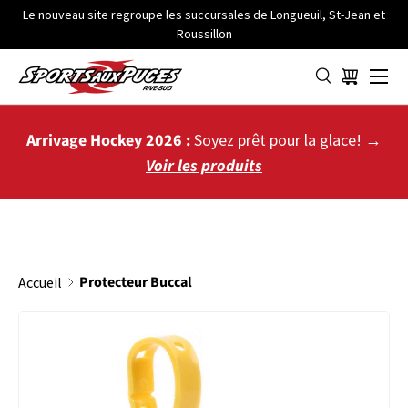
Le nouveau site regroupe les succursales de Longueuil, St-Jean et
Roussillon
ALLER AU CONTENU
Menu
Panier
Arrivage Hockey 2026 :
Soyez prêt pour la glace! →
Voir les produits
Protecteur Buccal
Accueil
L’image 2 est maintenant disponible dans la vue de galerie
PASSER AUX INFORMATIONS PRODUITS