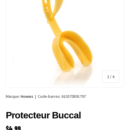
de
2
/
4
Marque:
Howies
|
Code-barres:
610370891797
Protecteur Buccal
PRIX HABITUEL
$4.99