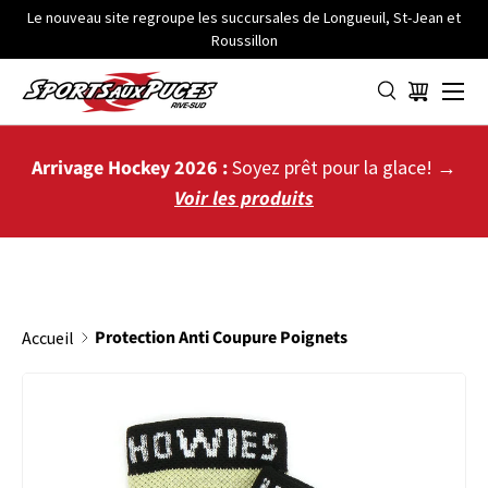
Le nouveau site regroupe les succursales de Longueuil, St-Jean et
Roussillon
ALLER AU CONTENU
Menu
Panier
Arrivage Hockey 2026 :
Soyez prêt pour la glace! →
Voir les produits
Protection Anti Coupure Poignets
Accueil
PASSER AUX INFORMATIONS PRODUITS