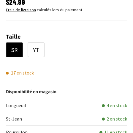
PRIX HABITUEL
$24.99
Frais de livraison
calculés lors du paiement.
Taille
SR
YT
17 en stock
Disponibilité en magasin
Longueuil
4 en stock
St-Jean
2 en stock
Roussillon
11 en stock