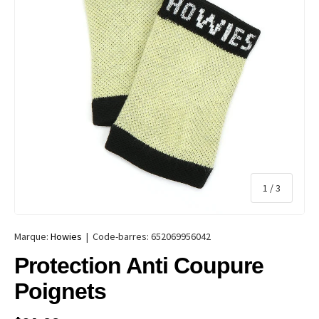
de
1
/
3
Marque:
Howies
|
Code-barres:
652069956042
Protection Anti Coupure
Poignets