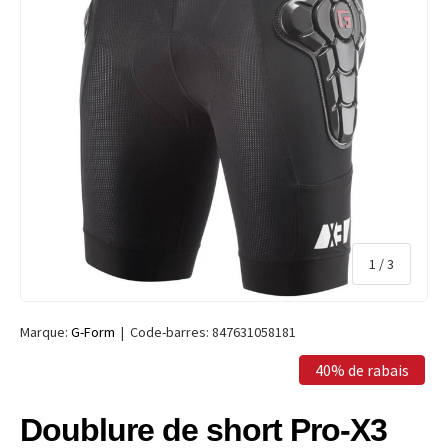
de
1
/
3
Marque:
G-Form
|
Code-barres:
847631058181
40% de rabais
Doublure de short Pro-X3