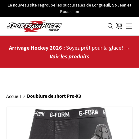
Le nouveau site regroupe les succursales de Longueuil, St-Jean et
Roussillon
ALLER AU CONTENU
Menu
Panier
Arrivage Hockey 2026 :
Soyez prêt pour la glace! →
Voir les produits
Doublure de short Pro-X3
Accueil
PASSER AUX INFORMATIONS PRODUITS