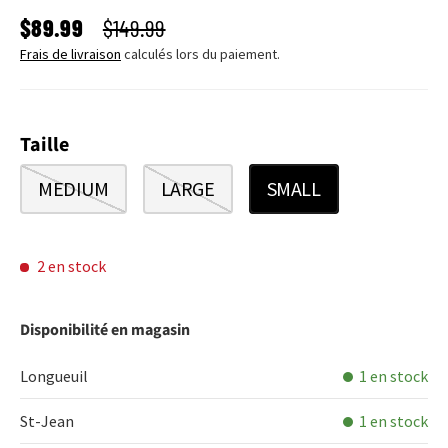
PRIX SOLDÉ
PRIX HABITUEL
$89.99
$149.99
Frais de livraison
calculés lors du paiement.
Taille
MEDIUM
LARGE
SMALL
2 en stock
Disponibilité en magasin
Longueuil
1 en stock
St-Jean
1 en stock