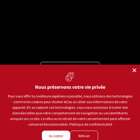
Langue
Français
Moyens de paiement acceptés
Nous préservons votre vie privée
Pour vous offrir la meilleure expérience possible, nous utilisons des technologies
comme les cookies pour stocker et/ou accéder aux informations de votre
© 2026
Sports aux Puces Rive-Sud.
Tous droits réservés.
appareil. En acceptant ces technologies, vous nous autorisez à traiter des
données telles que votre comportement de navigation ou vos identifiants
uniques sur ce site. Le refus ou le retrait de votre consentement peut affecter
Politique de confidentialité
Conditions d'utilisation
certaines fonctionnalités.
Politique de confidentialité
Gestion des témoins
Accepter
Refuser