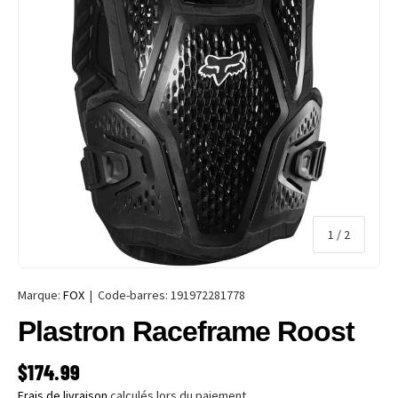
de
1
/
2
Marque:
FOX
|
Code-barres:
191972281778
Plastron Raceframe Roost
PRIX HABITUEL
$174.99
Frais de livraison
calculés lors du paiement.