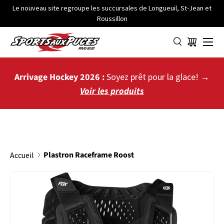
Le nouveau site regroupe les succursales de Longueuil, St-Jean et
Roussillon
ALLER AU CONTENU
Menu
Panier
Arrivage Hockey 2026 :
Soyez prêt pour la glace! →
Voir les produits
Plastron Raceframe Roost
Accueil
PASSER AUX INFORMATIONS PRODUITS