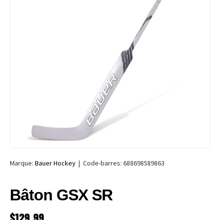
Marque:
Bauer Hockey
|
Code-barres:
688698589863
Bâton GSX SR
PRIX HABITUEL
$129.99