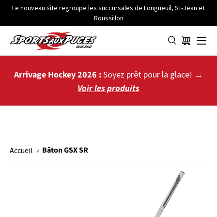
Le nouveau site regroupe les succursales de Longueuil, St-Jean et
Roussillon
ALLER AU CONTENU
Menu
Panier
Arrivage Hockey 2026 :
Soyez prêt pour la glace! →
Voir les produits
Bâton GSX SR
Accueil
PASSER AUX INFORMATIONS PRODUITS