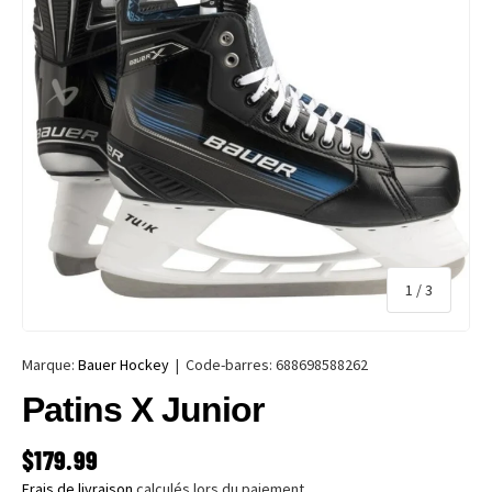
de
1
/
3
Marque:
Bauer Hockey
|
Code-barres:
688698588262
Patins X Junior
PRIX HABITUEL
$179.99
Frais de livraison
calculés lors du paiement.