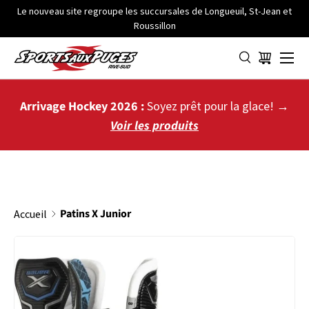
Le nouveau site regroupe les succursales de Longueuil, St-Jean et
Roussillon
ALLER AU CONTENU
Menu
Panier
Arrivage Hockey 2026 :
Soyez prêt pour la glace! →
Voir les produits
Patins X Junior
Accueil
PASSER AUX INFORMATIONS PRODUITS