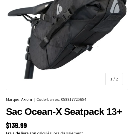
de
1
/
2
Marque:
Axiom
|
Code-barres:
058817725654
Sac Ocean-X Seatpack 13+
PRIX HABITUEL
$139.99
Frais de livraison
calculés lors du paiement.