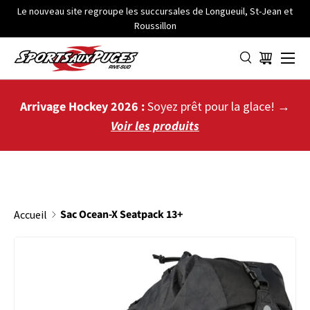
Le nouveau site regroupe les succursales de Longueuil, St-Jean et
Roussillon
ALLER AU CONTENU
Menu
Panier
Arrivage Hockey 2026 :
Soyez prêt pour la glace! →
Voir les produits
Sac Ocean-X Seatpack 13+
Accueil
PASSER AUX INFORMATIONS PRODUITS