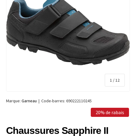
de
1
/
12
Marque:
Garneau
|
Code-barres:
690222110245
20% de rabais
Chaussures Sapphire II