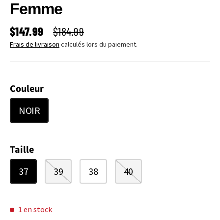
Femme
PRIX SOLDÉ
PRIX HABITUEL
$147.99
$184.99
Frais de livraison
calculés lors du paiement.
Couleur
NOIR
Taille
37
39
38
40
1 en stock