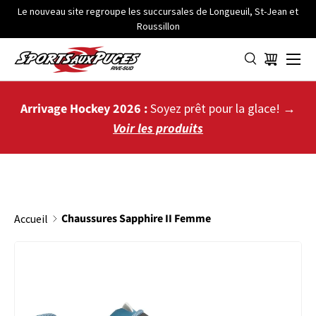
Le nouveau site regroupe les succursales de Longueuil, St-Jean et
Roussillon
ALLER AU CONTENU
Menu
Panier
Arrivage Hockey 2026 :
Soyez prêt pour la glace! →
Voir les produits
Chaussures Sapphire II Femme
Accueil
PASSER AUX INFORMATIONS PRODUITS