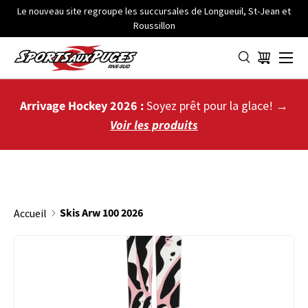
Le nouveau site regroupe les succursales de Longueuil, St-Jean et
Roussillon
ALLER AU CONTENU
Menu
Panier
Arrivage Hockey 2026 :
Soyez prêt pour la glace! →
Voir les produits
Skis Arw 100 2026
Accueil
PASSER AUX INFORMATIONS PRODUITS