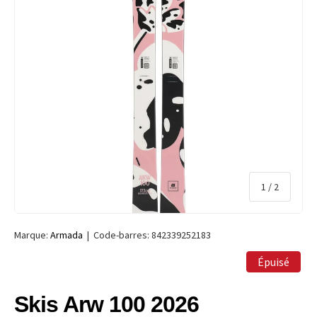
de
1
/
2
Marque:
Armada
|
Code-barres:
842339252183
Épuisé
Skis Arw 100 2026