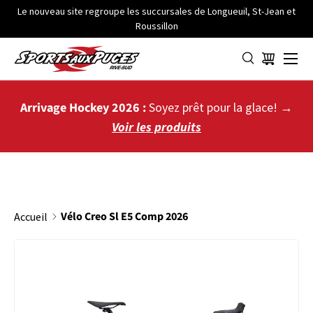
Le nouveau site regroupe les succursales de Longueuil, St-Jean et
Roussillon
ALLER AU CONTENU
Menu
Panier
Arrivage Hockey 2026 :
Soyez prêt pour la glace! →
Voir les produits
Vélo Creo Sl E5 Comp 2026
Accueil
PASSER AUX INFORMATIONS PRODUITS