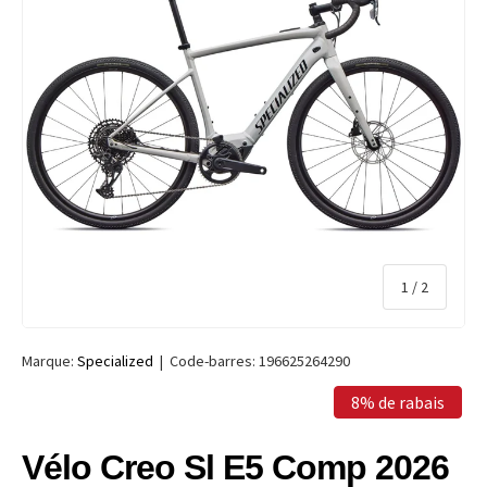
de
1
/
2
Marque:
Specialized
|
Code-barres:
196625264290
8% de rabais
Vélo Creo Sl E5 Comp 2026