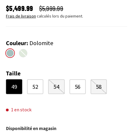
PRIX SOLDÉ
PRIX HABITUEL
$5,499.99
$5,999.99
Frais de livraison
calculés lors du paiement.
Couleur:
Dolomite
Dolomite
Pistachio
Taille
49
52
54
56
58
1 en stock
Disponibilité en magasin