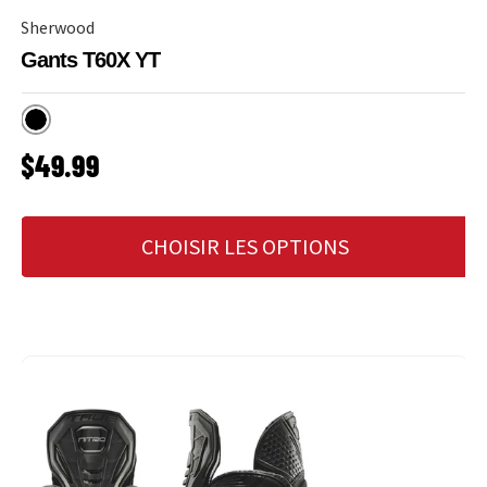
Sherwood
Gants T60X YT
Noir
PRIX HABITUEL
$49.99
CHOISIR LES OPTIONS