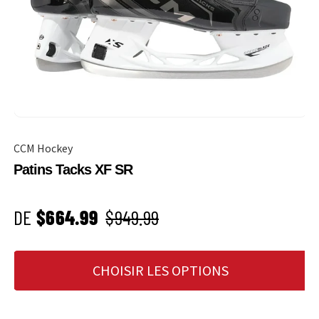
CCM Hockey
Patins Tacks XF SR
PRIX SOLDÉ
Prix habituel
DE
$664.99
$949.99
CHOISIR LES OPTIONS