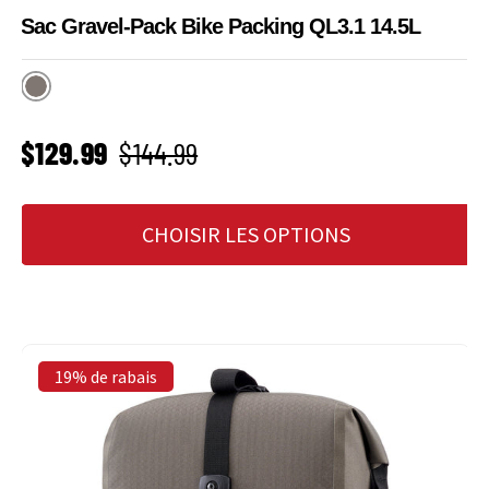
Sac Gravel-Pack Bike Packing QL3.1 14.5L
Dark Sand
PRIX SOLDÉ
Prix habituel
$129.99
$144.99
CHOISIR LES OPTIONS
19% de rabais