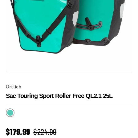
Ortlieb
Sac Touring Sport Roller Free QL2.1 25L
Lagoon
PRIX SOLDÉ
Prix habituel
$179.99
$224.99