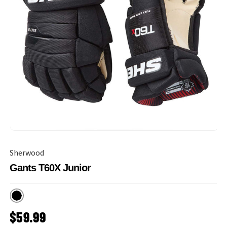
Sherwood
Gants T60X Junior
Noir
PRIX HABITUEL
$59.99