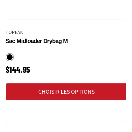
TOPEAK
Sac Midloader Drybag M
Noir
PRIX HABITUEL
$144.95
CHOISIR LES OPTIONS