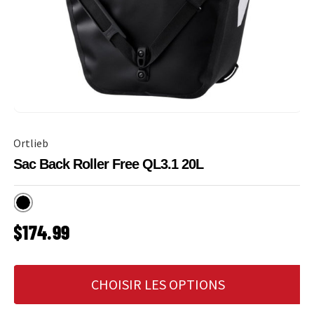
Ortlieb
Sac Back Roller Free QL3.1 20L
Noir
PRIX HABITUEL
$174.99
CHOISIR LES OPTIONS