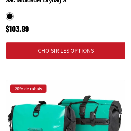
Sac Midloader Drybag S
Noir
PRIX HABITUEL
$103.99
CHOISIR LES OPTIONS
20% de rabais