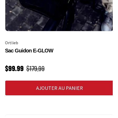
Ortlieb
Sac Guidon E-GLOW
PRIX SOLDÉ
Prix habituel
$99.99
$179.99
AJOUTER AU PANIER