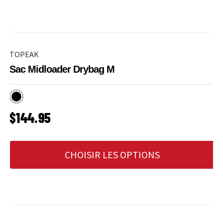
TOPEAK
Sac Midloader Drybag M
Noir
PRIX HABITUEL
$144.95
CHOISIR LES OPTIONS