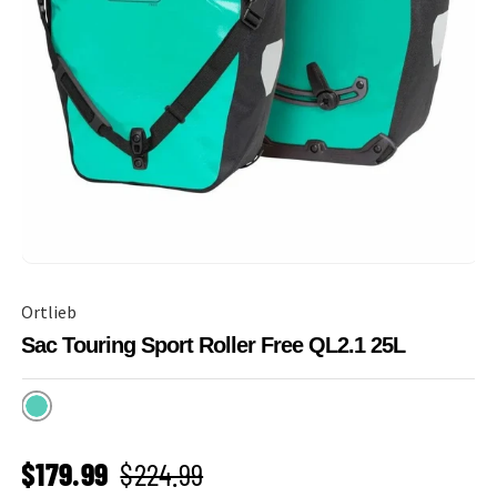
Ortlieb
Sac Touring Sport Roller Free QL2.1 25L
Lagoon
PRIX SOLDÉ
Prix habituel
$179.99
$224.99