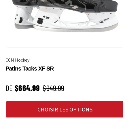
CCM Hockey
Patins Tacks XF SR
PRIX SOLDÉ
Prix habituel
DE
$664.99
$949.99
CHOISIR LES OPTIONS