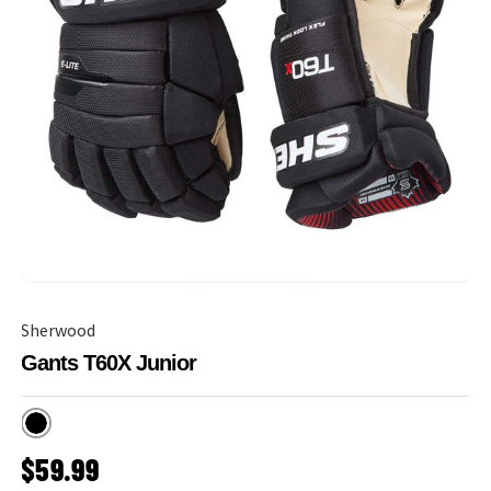
Sherwood
Gants T60X Junior
Noir
PRIX HABITUEL
$59.99