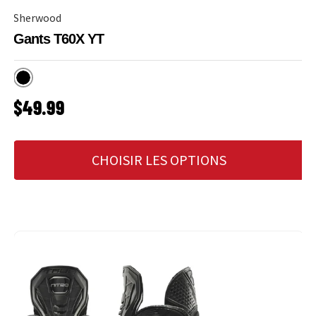
Sherwood
Gants T60X YT
Noir
PRIX HABITUEL
$49.99
CHOISIR LES OPTIONS