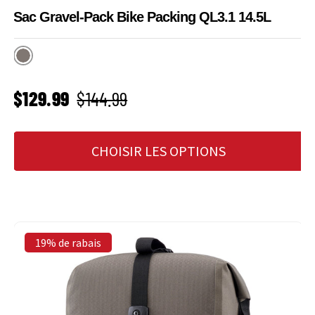
Sac Gravel-Pack Bike Packing QL3.1 14.5L
Dark Sand
PRIX SOLDÉ
Prix habituel
$129.99
$144.99
CHOISIR LES OPTIONS
19% de rabais