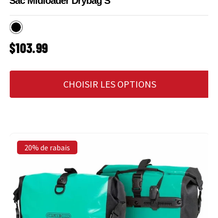
Sac Midloader Drybag S
Noir
PRIX HABITUEL
$103.99
CHOISIR LES OPTIONS
20% de rabais