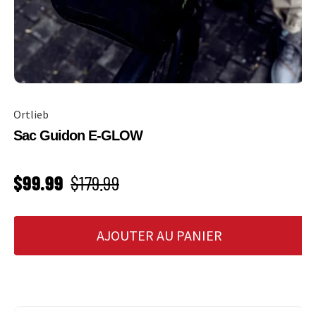
Ortlieb
Sac Guidon E-GLOW
PRIX SOLDÉ
Prix habituel
$99.99
$179.99
AJOUTER AU PANIER