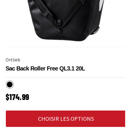
Ortlieb
Sac Back Roller Free QL3.1 20L
Noir
PRIX HABITUEL
$174.99
CHOISIR LES OPTIONS