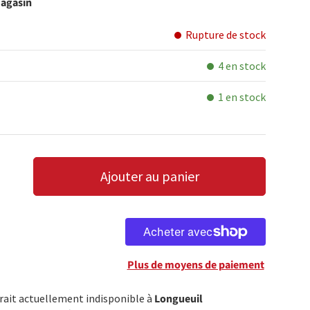
magasin
Rupture de stock
4 en stock
1 en stock
 galerie
dans la vue de galerie
Ajouter au panier
LA QUANTITÉ
AUGMENTER LA QUANTITÉ
Plus de moyens de paiement
trait actuellement indisponible à
Longueuil