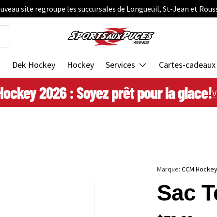
uveau site regroupe les succursales de Longueuil, St-Jean et Rous
s
Dek Hockey
Hockey
Services
Cartes-cadeaux
Hockey 2026 : Soyez prêt pour la glace!
V
Marque:
CCM Hocke
Sac T