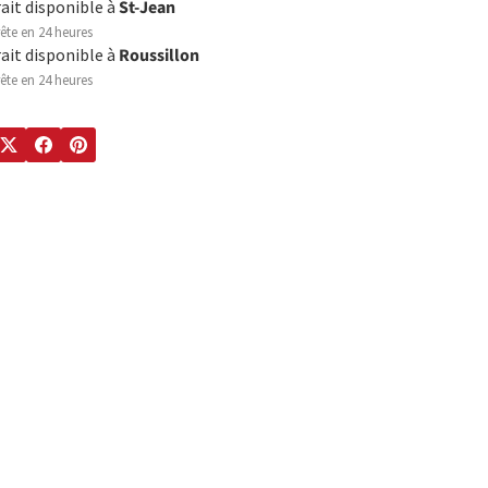
rait disponible à
St-Jean
ête en 24 heures
rait disponible à
Roussillon
ête en 24 heures