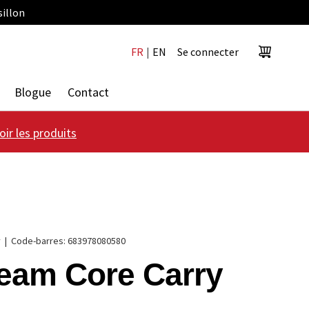
sillon
FR
|
EN
Se connecter
Panier
Blogue
Contact
oir les produits
y
|
Code-barres:
683978080580
eam Core Carry