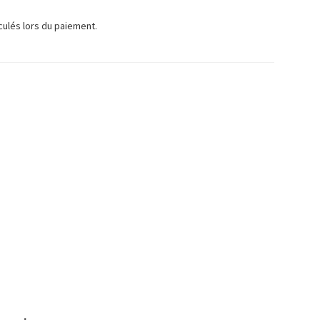
TUEL
culés lors du paiement.