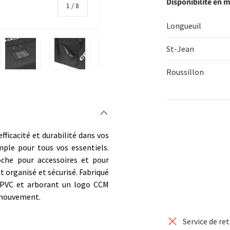
Disponibilité en 
de
1
/
8
Longueuil
St-Jean
Roussillon
rie
 la vue de galerie
l’image 4 dans la vue de galerie
Charger l’image 5 dans la vue de galerie
Charger l’image 6 dans la vue de galerie
Charger l’image 7 dans la vue de
Charger l’image 8 
Qté
fficacité et durabilité dans vos
DIMINUER 
ple pour tous vos essentiels.
oche pour accessoires et pour
 organisé et sécurisé. Fabriqué
 PVC et arborant un logo CCM
n mouvement.
Service de re