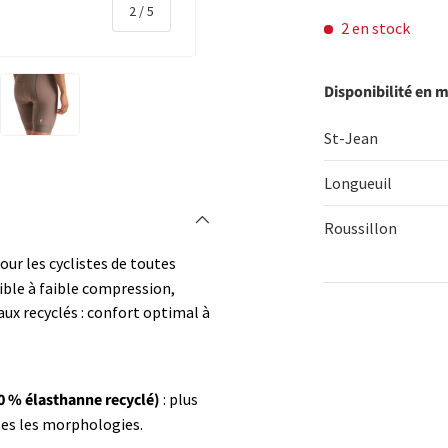
de
2
/
5
2 en stock
Disponibilité en 
St-Jean
rie
 la vue de galerie
l’image 4 dans la vue de galerie
Charger l’image 5 dans la vue de galerie
Longueuil
Roussillon
our les cyclistes de toutes
ible à faible compression,
x recyclés : confort optimal à
Qté
DIMINUER 
20 % élasthanne recyclé)
: plus
tes les morphologies.