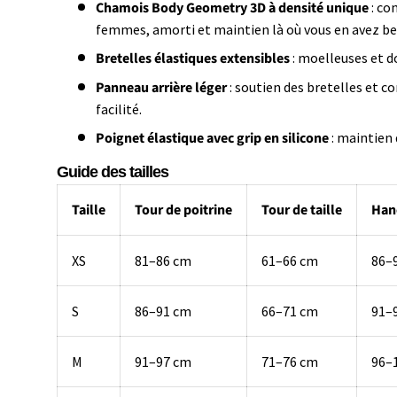
Chamois Body Geometry 3D à densité unique
: co
femmes, amorti et maintien là où vous en avez be
Bretelles élastiques extensibles
: moelleuses et d
Panneau arrière léger
: soutien des bretelles et c
facilité.
Poignet élastique avec grip en silicone
: maintien 
Guide des tailles
Taille
Tour de poitrine
Tour de taille
Han
XS
81–86 cm
61–66 cm
86–
S
86–91 cm
66–71 cm
91–
M
91–97 cm
71–76 cm
96–