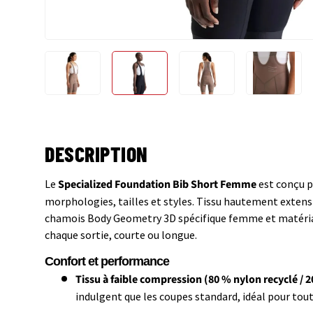
Charger l’image 1 dans la vue de galerie
Charger l’image 2 dans la vue de gale
Charger l’image 3 dans
Charger 
DESCRIPTION
Le
Specialized Foundation Bib Short Femme
est conçu p
morphologies, tailles et styles. Tissu hautement extens
chamois Body Geometry 3D spécifique femme et matériau
chaque sortie, courte ou longue.
Confort et performance
Tissu à faible compression (80 % nylon recyclé / 
indulgent que les coupes standard, idéal pour tou