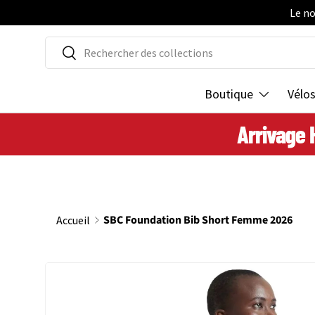
Le no
ALLER AU CONTENU
Recherche
Rechercher
Boutique
Vélo
Arrivage 
SBC Foundation Bib Short Femme 2026
Accueil
L’image 2 est maintenant disponible dans la vue de galer
PASSER AUX INFORMATIONS PRODUITS