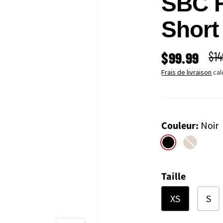
SBC F
Shor
PRIX SOLD
PRI
$99.99
$14
Frais de livraison
cal
Couleur:
Noir
Noir
Gunmetal
Taille
XS
S