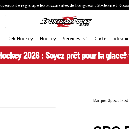
uveau site regroupe les succursales de Longueuil, St-Jean et Rous
s
Dek Hockey
Hockey
Services
Cartes-cadeaux
Hockey 2026 : Soyez prêt pour la glace!
V
Marque:
Specialized
ie