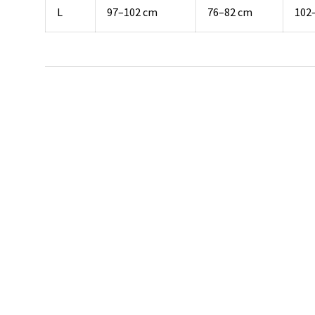
L
97–102 cm
76–82 cm
102