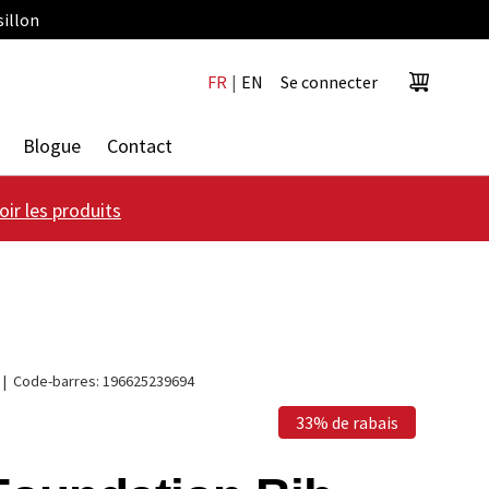
sillon
FR
|
EN
Se connecter
Panier
Blogue
Contact
oir les produits
|
Code-barres:
196625239694
33% de rabais