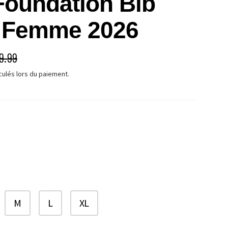
oundation Bib
t Femme 2026
É
X HABITUEL
9.99
culés lors du paiement.
M
L
XL