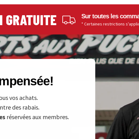
RATUITE
Sur toutes les commandes d
* Certaines restrictions s'appliquent.
compensée!
ous vos achats.
tre des rabais.
ves
réservées aux membres.