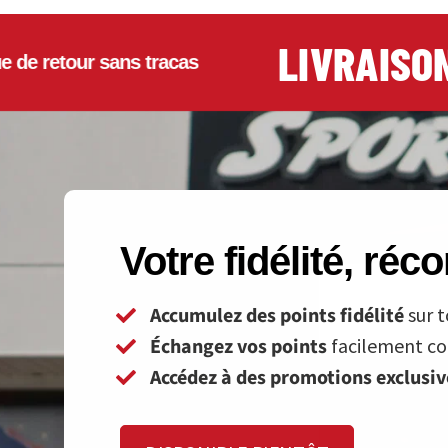
LIVRAISON G
etour sans tracas
Votre fidélité, ré
Accumulez des points fidélité
sur t
Échangez vos points
facilement con
Accédez à des promotions exclusi