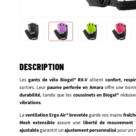
Charger l’image 1 dans la vue de galerie
Charger l’image 2 dans la vue de gale
Charger l’image 3 dans
Charger 
DESCRIPTION
Les
gants de vélo Biogel® RX-V
allient
confort
,
respir
sorties. Leur
paume perforée en Amara
offre une bon
durabilité
, tandis que les
coussinets en Biogel®
réduise
vibrations
.
La
ventilation Ergo Air® brevetée
garde vos mains
fraîch
Mesh extensible
assure une
liberté de mouvement
t
ajustable
garantit un
ajustement personnalisé
pour un m