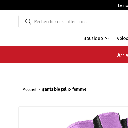
Le no
ALLER AU CONTENU
Recherche
Rechercher
Boutique
Vélo
Arri
gants biogel rx femme
Accueil
L’image 2 est maintenant disponible dans la vue de galer
PASSER AUX INFORMATIONS PRODUITS