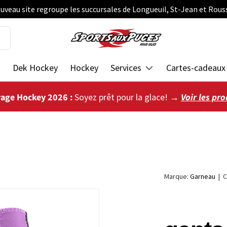
uveau site regroupe les succursales de Longueuil, St-Jean et Rous
s
Dek Hockey
Hockey
Services
Cartes-cadeaux
vage Hockey 2026 :
Soyez prêt pour la glace! →
Voir les pro
Marque:
Garneau
|
C
ie