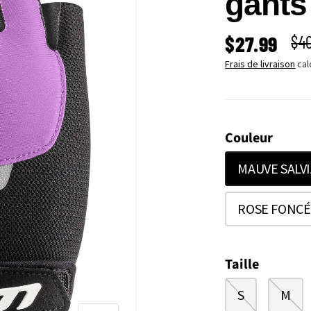
gants
PRIX SOLD
PRI
$27.99
$4
Frais de livraison
cal
Couleur
MAUVE SALV
ROSE FONCÉ
Taille
S
M