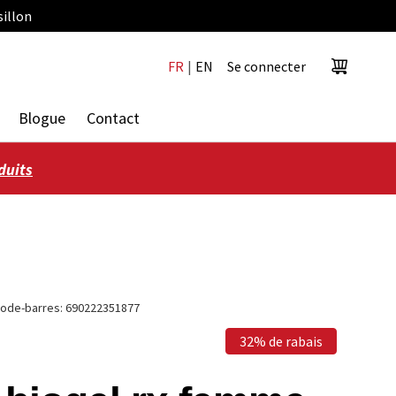
sillon
FR
|
EN
Se connecter
Panier
Blogue
Contact
duits
ode-barres:
690222351877
32% de rabais