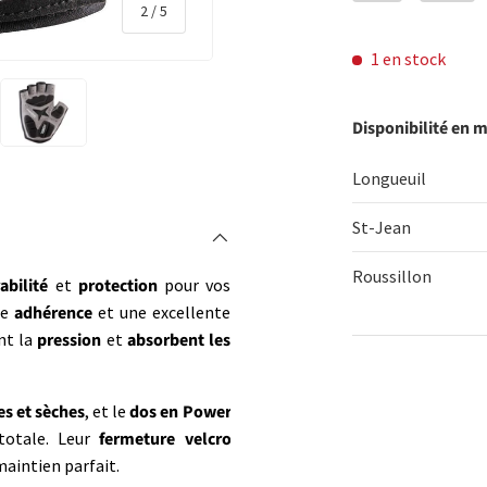
de
2
/
5
1 en stock
Disponibilité en 
rie
 la vue de galerie
l’image 4 dans la vue de galerie
Charger l’image 5 dans la vue de galerie
Longueuil
St-Jean
Roussillon
abilité
et
protection
pour vos
ne
adhérence
et une excellente
nt la
pression
et
absorbent les
Qté
es et sèches
, et le
dos en Power
DIMINUER 
otale. Leur
fermeture velcro
aintien parfait.